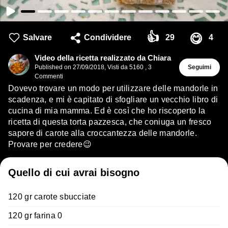
👍
😋
Salvare
Condividere
29
4
Video della ricetta realizzato da Chiara
Published on
27/09/2018
,
Visti da 5160
,
3
Seguimi
Commenti
Dovevo trovare un modo per utilizzare delle mandorle in
scadenza, e mi è capitato di sfogliare un vecchio libro di
cucina di mia mamma. Ed è così che ho riscoperto la
ricetta di questa torta pazzesca, che coniuga un fresco
sapore di carote alla croccantezza delle mandorle.
Provare per credere😉
Quello di cui avrai bisogno
120 gr carote sbucciate
120 gr farina 0