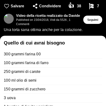
👍
🎏
Salvare
Condividere
38
7
Video della ricetta realizzato da Davide
Published on
15/04/2018
,
Visti da 5526
,
1
Seguimi
Commenti
Una torta sana ottima anche per la colazione.
Quello di cui avrai bisogno
300 grammi farina 00
100 grammi farina di farro
250 grammi di carote
100 ml olio di semi
150 grammi di zucchero
3 uova