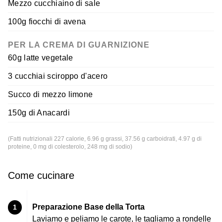
Mezzo cucchiaino di sale
100g fiocchi di avena
PER LA CREMA DI GUARNIZIONE
60g latte vegetale
3 cucchiai sciroppo d'acero
Succo di mezzo limone
150g di Anacardi
(Fatti nutrizionali 227 calorie, 6.96 g grassi, 37.56 g carboidrati, 4.97 g di
proteine, 0 mg di colesterolo, 248 mg di sodio)
Come cucinare
Preparazione Base della Torta
1
Laviamo e peliamo le carote, le tagliamo a rondelle