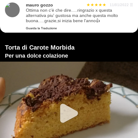
mauro gozzo
11/01/2022
☰
Ottima non c'è che dire.....ringrazio x questa
alternativa piu' gustosa ma anche questa molto
buona.....grazie,si inizia bene l'anno👍
Guarda la Traduzione
Torta di Carote Morbida
Per una dolce colazione