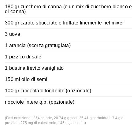
180 gr zucchero di canna (o un mix di zucchero bianco e
di canna)
300 gr carote sbucciate e frullate finemente nel mixer
3 uova
1 arancia (scorza grattugiata)
1 pizzico di sale
1 bustina lievito vanigliato
150 ml olio di semi
100 gr cioccolato fondente (opzionale)
nocciole intere q.b. (opzionale)
(Fatti nutrizionali 354 calorie, 20.74 g grassi, 36.41 g carboidrati, 7.4 g di
proteine, 275 mg di colesterolo, 145 mg di sodio)