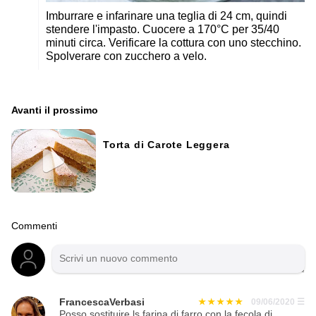
Imburrare e infarinare una teglia di 24 cm, quindi
stendere l'impasto. Cuocere a 170°C per 35/40
minuti circa. Verificare la cottura con uno stecchino.
Spolverare con zucchero a velo.
Avanti il ​​prossimo
Torta di Carote Leggera
Commenti
FrancescaVerbasi
09/06/2020
☰
Posso sostituire ls farina di farro con la fecola di