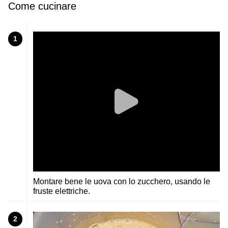
Come cucinare
1
Montare bene le uova con lo zucchero, usando le
fruste elettriche.
2