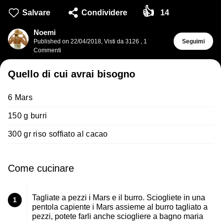
👍
Salvare
Condividere
14
Noemi
Published on
22/04/2018
,
Visti da 3126
,
1
Seguimi
Commenti
Quello di cui avrai bisogno
6 Mars
150 g burri
300 gr riso soffiato al cacao
Come cucinare
Tagliate a pezzi i Mars e il burro. Sciogliete in una
1
pentola capiente i Mars assieme al burro tagliato a
pezzi, potete farli anche sciogliere a bagno maria