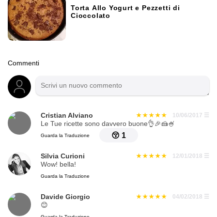
Torta Allo Yogurt e Pezzetti di
Cioccolato
Commenti
Cristian Alviano
10/06/2017
☰
Le Tue ricette sono davvero buone👌🎉🍰🍧
😚
1
Guarda la Traduzione
Silvia Curioni
12/01/2018
☰
Wow! bella!
Guarda la Traduzione
Davide Giorgio
04/02/2018
☰
😊
Guarda la Traduzione