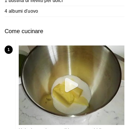
1 bustina di lievito per dolci
4 albumi d'uovo
Come cucinare
1