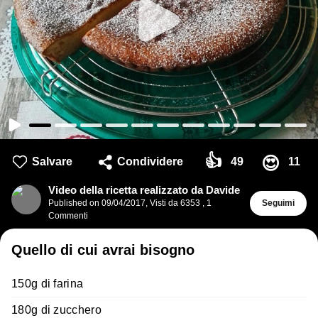
👍
😍
Salvare
Condividere
49
11
Video della ricetta realizzato da Davide
Published on
09/04/2017
,
Visti da 6353
,
1
Seguimi
Commenti
Quello di cui avrai bisogno
150g di farina
180g di zucchero