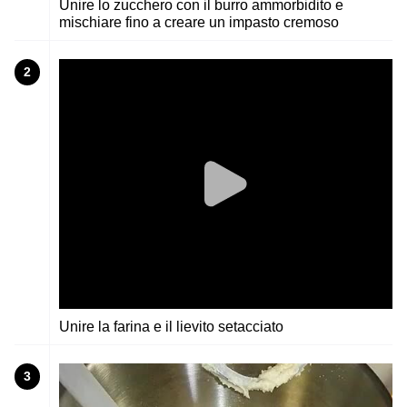
Unire lo zucchero con il burro ammorbidito e
mischiare fino a creare un impasto cremoso
2
Unire la farina e il lievito setacciato
3