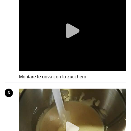
Montare le uova con lo zucchero
3