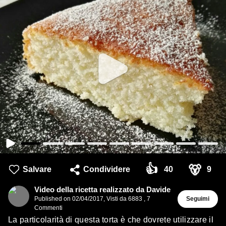
👍
🐻
Salvare
Condividere
40
9
Video della ricetta realizzato da Davide
Published on
02/04/2017
,
Visti da 6883
,
7
Seguimi
Commenti
La particolarità di questa torta è che dovrete utilizzare il