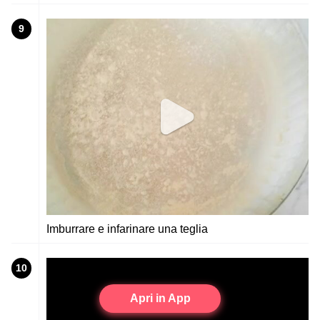
9
Imburrare e infarinare una teglia
10
Apri in App