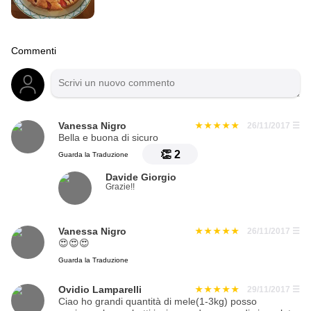
Commenti
Vanessa Nigro
26/11/2017
☰
Bella e buona di sicuro
👏
2
Guarda la Traduzione
Davide Giorgio
Grazie!!
Vanessa Nigro
26/11/2017
☰
😍😍😍
Guarda la Traduzione
Ovidio Lamparelli
29/11/2017
☰
Ciao ho grandi quantità di mele(1-3kg) posso