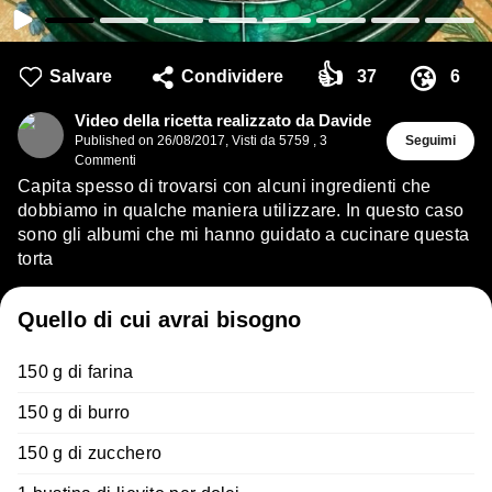
👍
😘
Salvare
Condividere
37
6
Video della ricetta realizzato da Davide
Published on
26/08/2017
,
Visti da 5759
,
3
Seguimi
Commenti
Capita spesso di trovarsi con alcuni ingredienti che
dobbiamo in qualche maniera utilizzare. In questo caso
sono gli albumi che mi hanno guidato a cucinare questa
torta
Quello di cui avrai bisogno
150 g di farina
150 g di burro
150 g di zucchero