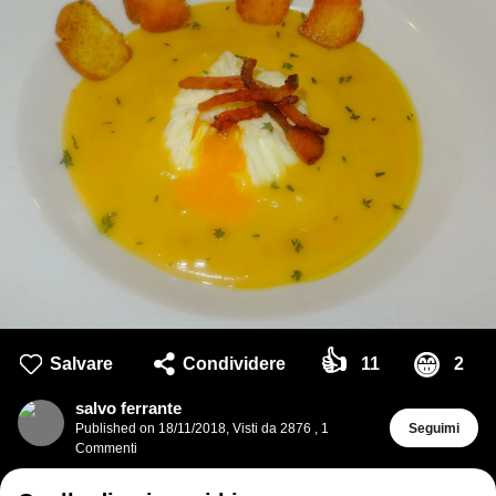
👍
😁
Salvare
Condividere
11
2
salvo ferrante
Published on
18/11/2018
,
Visti da 2876
,
1
Seguimi
Commenti