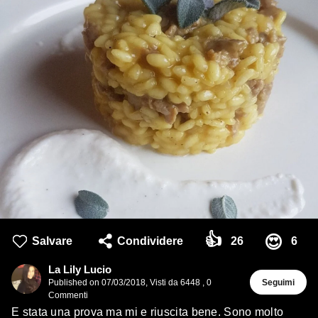
👍
😍
Salvare
Condividere
26
6
La Lily Lucio
Published on
07/03/2018
,
Visti da 6448
,
0
Seguimi
Commenti
E stata una prova ma mi e riuscita bene. Sono molto