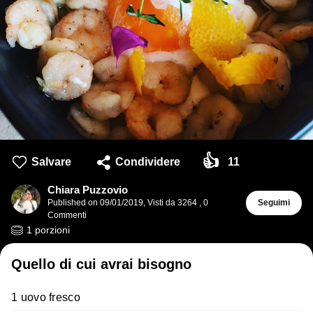
👍
Salvare
Condividere
11
Chiara Puzzovio
Published on
09/01/2019
,
Visti da 3264
,
0
Seguimi
Commenti
1
porzioni
Quello di cui avrai bisogno
1 uovo fresco