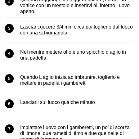
2
vortice con un mestolo e inserirvi all interno l uovo
aperto.
Lasciar cuocere 3/4 min circa poi toglierlo dal fuoco
3
con una schiumariola
Nel mentre mettere olio e uno spicchio d aglio in
4
una padella
Quando L aglio inizia ad imbrunire, toglierlo e
5
mettere in padella i gamberetti
Lasciarli sul fuoco qualche minuto
6
Impiattare l uovo con i gamberetti, un po’ di scorza
7
di limone, due rametti di timo e due que nelle di