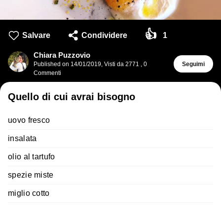
👍
Salvare
Condividere
1
Chiara Puzzovio
Published on
14/01/2019
,
Visti da 2771
,
0
Seguimi
Commenti
Quello di cui avrai bisogno
uovo fresco
insalata
olio al tartufo
spezie miste
miglio cotto