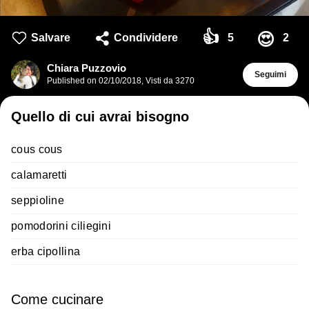
👍
😍
Salvare
Condividere
5
2
Chiara Puzzovio
Seguimi
Published on
02/10/2018
,
Visti da 3270
Quello di cui avrai bisogno
cous cous
calamaretti
seppioline
pomodorini ciliegini
erba cipollina
Come cucinare