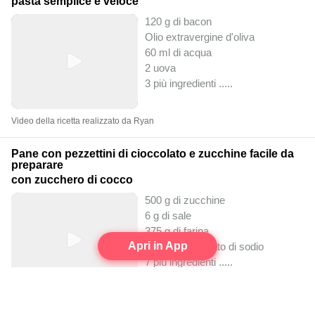
pasta semplice e veloce
120 g di bacon
Olio extravergine d'oliva
60 ml di acqua
2 uova
3 più ingredienti ..
...
Video della ricetta realizzato da Ryan
Pane con pezzettini di cioccolato e zucchine facile da
preparare
con zucchero di cocco
500 g di zucchine
6 g di sale
375 g di farina
Apri in App
2 g di bicarbonato di sodio
7 più ingredienti ..
...
Video della ricetta realizzato da Ryan