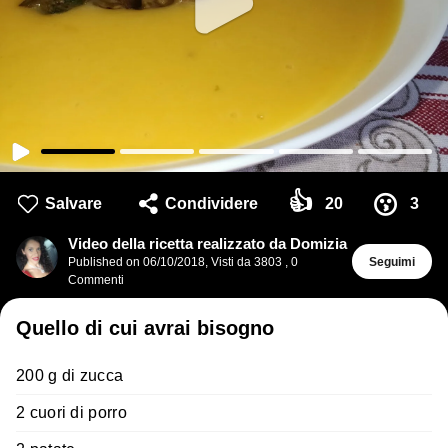
👍
😗
Salvare
Condividere
20
3
Video della ricetta realizzato da Domizia
Published on
06/10/2018
,
Visti da 3803
,
0
Seguimi
Commenti
Quello di cui avrai bisogno
200 g di zucca
2 cuori di porro