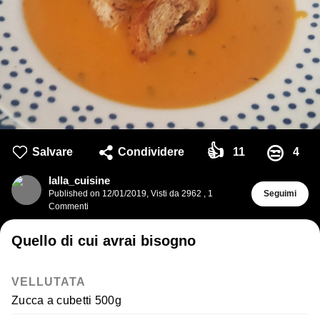
👍
😒
Salvare
Condividere
11
4
lalla_cuisine
Published on
12/01/2019
,
Visti da 2962
,
1
Seguimi
Commenti
Quello di cui avrai bisogno
VELLUTATA
Zucca a cubetti 500g