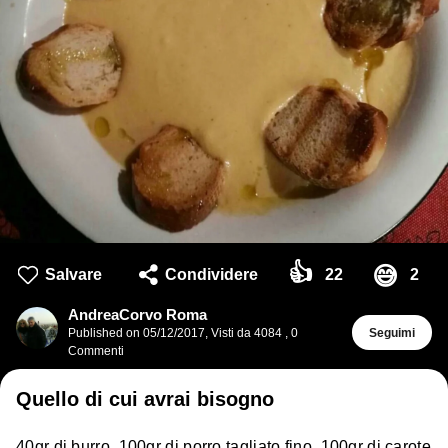
👍
😅
Salvare
Condividere
22
2
AndreaCorvo Roma
Published on
05/12/2017
,
Visti da 4084
,
0
Seguimi
Commenti
Quello di cui avrai bisogno
40gr di burro, 100gr di porro tagliato fino, 100gr di carote