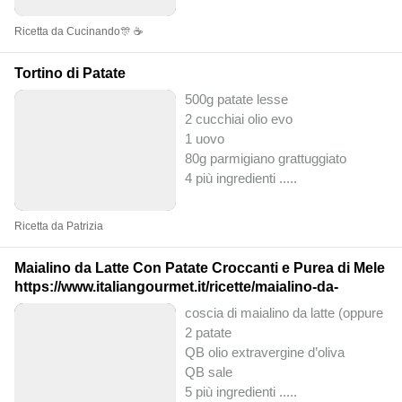
Ricetta da Cucinando🎊 ☕
Tortino di Patate
500g patate lesse
2 cucchiai olio evo
1 uovo
80g parmigiano grattuggiato
4 più ingredienti ..
...
Ricetta da Patrizia
Maialino da Latte Con Patate Croccanti e Purea di Mele
https://www.italiangourmet.it/ricette/maialino-da-
coscia di maialino da latte (oppure l
2 patate
QB olio extravergine d’oliva
QB sale
5 più ingredienti ..
...