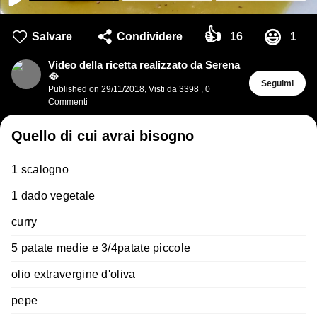
👍
😃
Salvare
Condividere
16
1
Video della ricetta realizzato da Serena
🥘
Seguimi
Published on
29/11/2018
,
Visti da 3398
,
0
Commenti
Quello di cui avrai bisogno
1 scalogno
1 dado vegetale
curry
5 patate medie e 3/4patate piccole
olio extravergine d'oliva
pepe