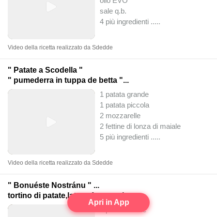
olio EVO
sale q.b.
4 più ingredienti ..
...
Video della ricetta realizzato da Sdedde
" Patate a Scodella "
" pumederra in tuppa de betta "...
1 patata grande
1 patata piccola
2 mozzarelle
2 fettine di lonza di maiale
5 più ingredienti ..
...
Video della ricetta realizzato da Sdedde
" Bonuéste Nostránu " ...
tortino di patate,latte e formaggi .
Apri in App
5 patate medie