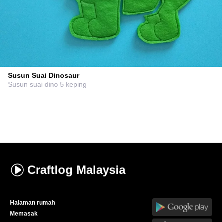
Susun Suai Dinosaur
Susun suai dino 5 keping
Craftlog
Malaysia
Halaman rumah
Memasak