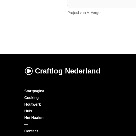
Project van V. Vergeer
Craftlog
Nederland
Startpagina
Cooking
Houtwerk
Huis
Het Naaien
—
Contact