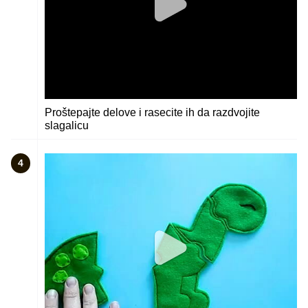
Proštepajte delove i rasecite ih da razdvojite
slagalicu
4