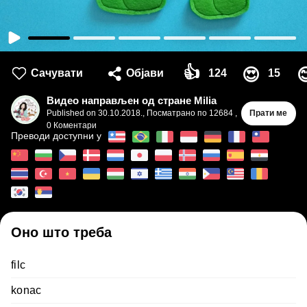
👍
😍

Сачувати
Објави
124
15
Видео направљен од стране Milia
Published on
30.10.2018.
,
Посматрано по 12684
,
Прати ме
0
Коментари
Преводи доступни у
Оно што треба
filc
konac