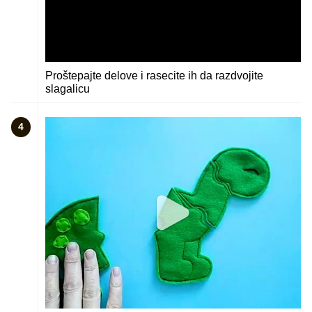
Proštepajte delove i rasecite ih da razdvojite
slagalicu
4