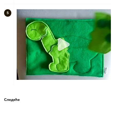
5
Следеће