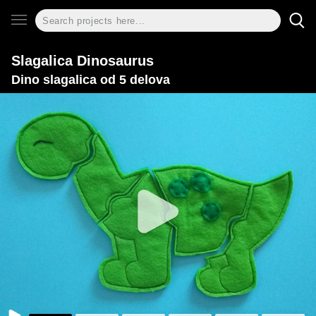
Slagalica Dinosaurus
Dino slagalica od 5 delova