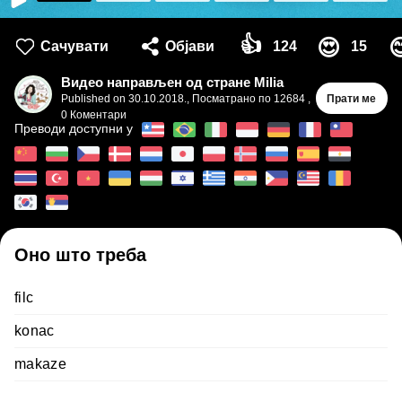
👍
😍

Сачувати
Објави
124
15
Видео направљен од стране Milia
Published on
30.10.2018.
,
Посматрано по 12684
,
Прати ме
0
Коментари
Преводи доступни у
Оно што треба
filc
konac
makaze