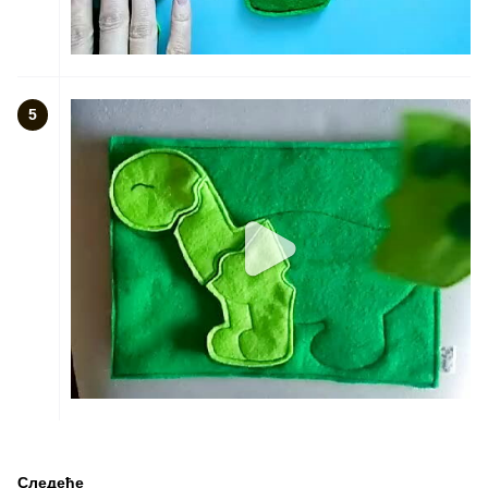
5
Следеће