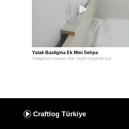
Yatak Basligina Ek Mini Sehpa
Yataginizin basina ufak seyler koymak için
Craftlog
Türkiye