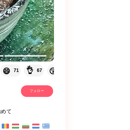
👌
😄
😘
😃
😀
😊
71
67
59
58
55
フォロー
始めて