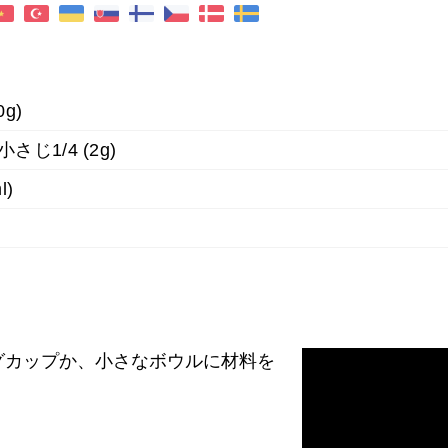
g)
じ1/4 (2g)
l)
)
グカップか、小さなボウルに材料を