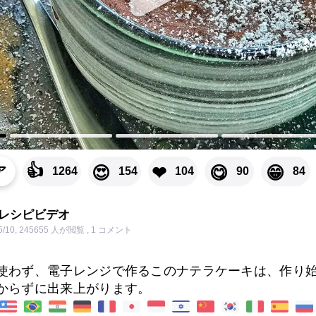
👍
😍
❤
😋
😁
ア
1264
154
104
90
84
たレシピビデオ
5/10
,
245655 人が閲覧
,
1
コメント
使わず、電子レンジで作るこのナテラケーキは、作り
からずに出来上がります。