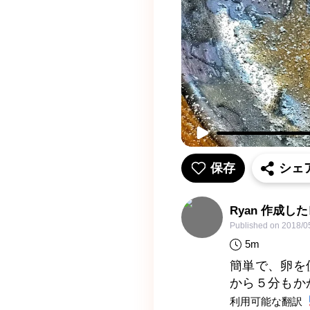
保存
シェ
Ryan 作成し
Published on
2018/0
5
m
簡単で、卵を
から５分もか
利用可能な翻訳