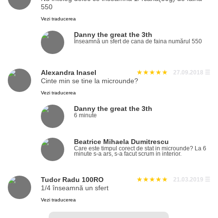
550
Vezi traducerea
Danny the great the 3th
Înseamnă un sfert de cana de faina numărul 550
Alexandra Inasel
27.09.2018
☰
Cinte min se tine la microunde?
Vezi traducerea
Danny the great the 3th
6 minute
Beatrice Mihaela Dumitrescu
Care este timpul corect de stat in microunde? La 6
minute s-a ars, s-a facut scrum in interior.
Tudor Radu 100RO
21.03.2019
☰
1/4 înseamnă un sfert
Vezi traducerea