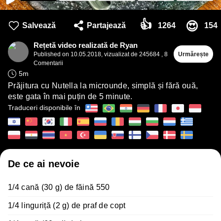
👍
😍
Salvează
Partajează
1264
154
Rețetă video realizată de Ryan
Published on
10.05.2018
,
vizualizat de 245684
,
8
Urmărește
Comentarii
5
m
Prăjitura cu Nutella la microunde, simplă și fără ouă,
este gata în mai puțin de 5 minute.
Traduceri disponibile în
De ce ai nevoie
1/4 cană (30 g) de făină 550
1/4 linguriță (2 g) de praf de copt