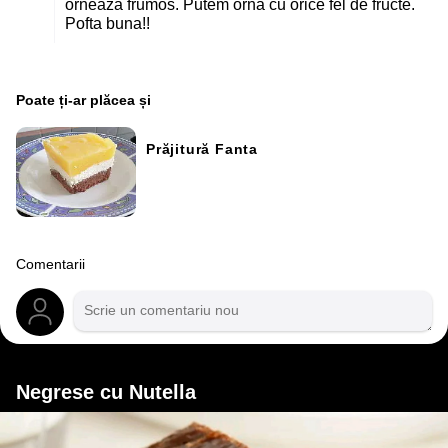
orneaza frumos. Putem orna cu orice fel de fructe.
Pofta buna!!
Poate ți-ar plăcea și
Prăjitură Fanta
Comentarii
Negrese cu Nutella