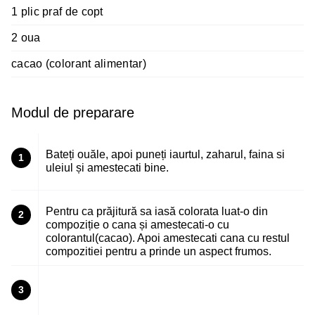
1 plic praf de copt
2 oua
cacao (colorant alimentar)
Modul de preparare
Bateți ouăle, apoi puneți iaurtul, zaharul, faina si
1
uleiul și amestecati bine.
Pentru ca prăjitură sa iasă colorata luat-o din
2
compoziție o cana și amestecati-o cu
colorantul(cacao). Apoi amestecati cana cu restul
compozitiei pentru a prinde un aspect frumos.
3