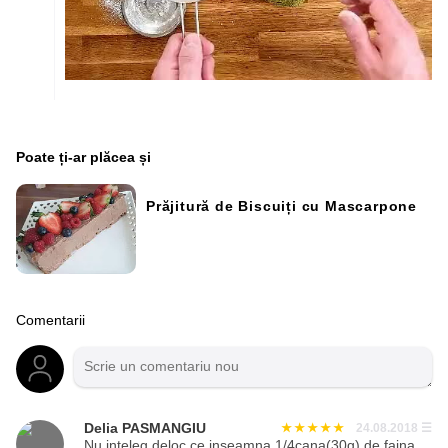
Poate ți-ar plăcea și
Prăjitură de Biscuiți cu Mascarpone
Comentarii
Delia PASMANGIU
24.08.2018
☰
Nu inteleg deloc ce inseamna 1/4cana(30g) de faina