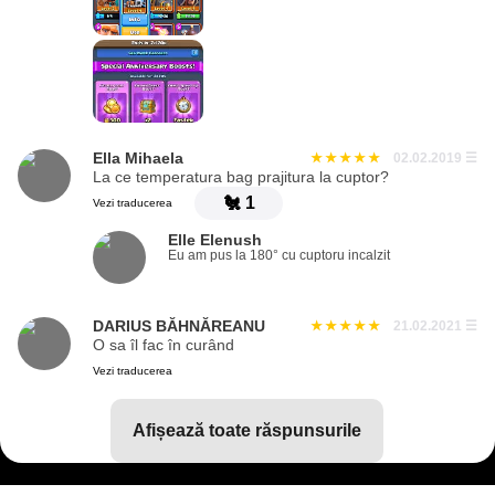
Ella Mihaela
02.02.2019
☰
La ce temperatura bag prajitura la cuptor?
🐔
1
Vezi traducerea
Elle Elenush
Eu am pus la 180° cu cuptoru incalzit
DARIUS BĂHNĂREANU
21.02.2021
☰
O sa îl fac în curând
Vezi traducerea
afișează toate răspunsurile