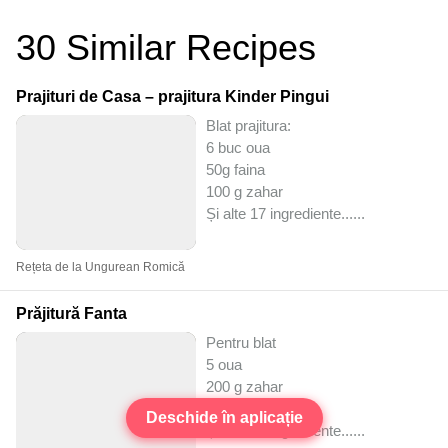
30
Similar Recipes
Prajituri de Casa – prajitura Kinder Pingui
Blat prajitura:
6 buc oua
50g faina
100 g zahar
Și alte 17 ingrediente...
...
Rețeta de la Ungurean Romică
Prăjitură Fanta
Pentru blat
5 oua
200 g zahar
40 g cacao
Deschide în aplicație
Și alte 15 ingrediente...
...