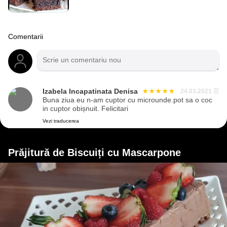
Comentarii
Izabela Incapatinata Denisa
24.03.2021
☰
Buna ziua eu n-am cuptor cu microunde.pot sa o coc
in cuptor obișnuit. Felicitari
Vezi traducerea
Prăjitură de Biscuiți cu Mascarpone