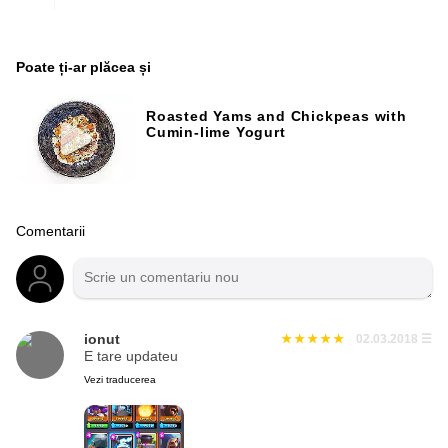
Poate ți-ar plăcea și
Roasted Yams and Chickpeas with
Cumin-lime Yogurt
Comentarii
ionut
02.03.2018
☰
E tare updateu
Vezi traducerea