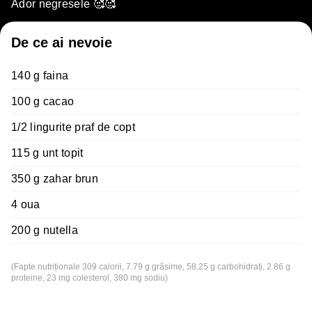
Ador negresele 🥰🥰
De ce ai nevoie
140 g faina
100 g cacao
1/2 lingurite praf de copt
115 g unt topit
350 g zahar brun
4 oua
200 g nutella
(Fapte nutriționale 309 calorii, 7.79 g grăsime, 58.25 g carbohidrați, 2.86 g
proteine, 23 mg colesterol, 380 mg sodiu)