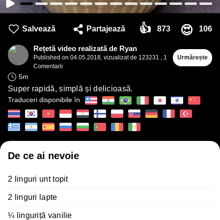
👍
😍
Salvează
Partajează
873
106
Rețetă video realizată de Ryan
Published on
04.05.2018
,
vizualizat de 123231
,
1
Urmărește
Comentarii
5
m
Super rapidă, simplă și delicioasă.
Traduceri disponibile în
De ce ai nevoie
2 linguri unt topit
2 linguri lapte
¼ linguriță vanilie