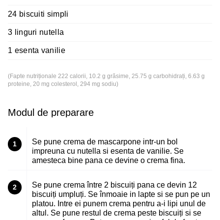
24 biscuiti simpli
3 linguri nutella
1 esenta vanilie
(Fapte nutriționale 222 calorii, 10.2 g grăsime, 25.75 g carbohidrați, 6.63 g
proteine, 20 mg colesterol, 294 mg sodiu)
Modul de preparare
Se pune crema de mascarpone intr-un bol
1
impreuna cu nutella si esenta de vanilie. Se
amesteca bine pana ce devine o crema fina.
Se pune crema între 2 biscuiți pana ce devin 12
2
biscuiți umpluți. Se înmoaie in lapte si se pun pe un
platou. Intre ei punem crema pentru a-i lipi unul de
altul. Se pune restul de crema peste biscuiți si se