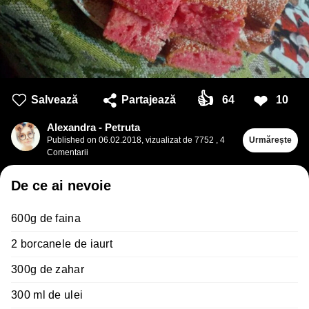
👍
❤
Salvează
Partajează
64
10
Alexandra - Petruta
Published on
06.02.2018
,
vizualizat de 7752
,
4
Urmărește
Comentarii
De ce ai nevoie
600g de faina
2 borcanele de iaurt
300g de zahar
300 ml de ulei