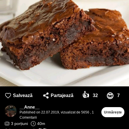
👍
😍
Salvează
Partajează
32
7
__Anne__
Published on
22.07.2019
,
vizualizat de 5656
,
1
Urmărește
Comentarii
3
porțiuni
40
m