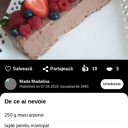
👍
💋
Salvează
Partajează
19
5
Mada Madalina
Urmărește
Published on
07.04.2020
,
vizualizat de 3940
De ce ai nevoie
250 g mascarpone
lapte pentru insiropat