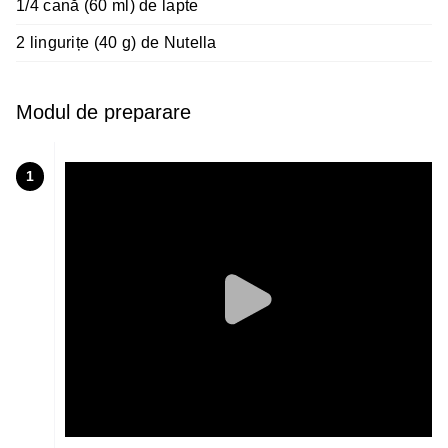
1/4 cană (60 ml) de lapte
2 lingurițe (40 g) de Nutella
Modul de preparare
1