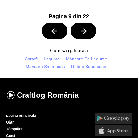
Pagina 9 din 22
Cum să gătească
Cartofi
Legume
Mâncare De Legume
Mancare Sanatoasa
Retete Sanatoase
Craftlog
România
pagina principala
Gătit
Tâmplărie
Casă