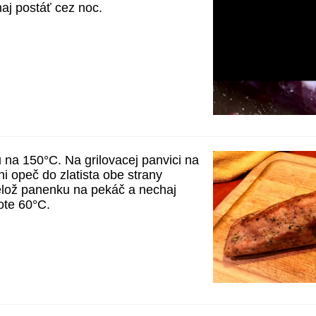
haj postáť cez noc.
u na 150°C. Na grilovacej panvici na
i opeč do zlatista obe strany
elož panenku na pekáč a nechaj
lote 60°C.