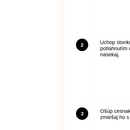
Uchop stonk
2
potiahnutím o
nasekaj.
Ošúp cesnak.
3
zmiešaj ho 