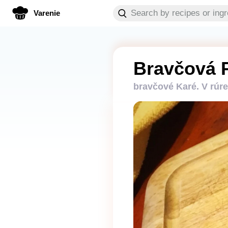
Varenie
Bravčová 
bravčové Karé. V rúre