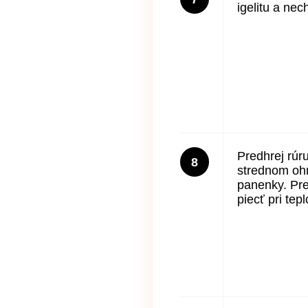
igelitu a nec
Predhrej rúr
8
strednom ohn
panenky. Pr
piecť pri tep