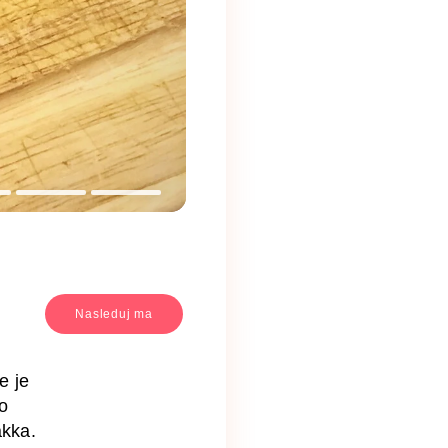
Nasleduj ma
e je
o
äkka.