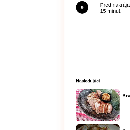
Pred nakrája
9
15 minút.
Nasledujúci
Bra