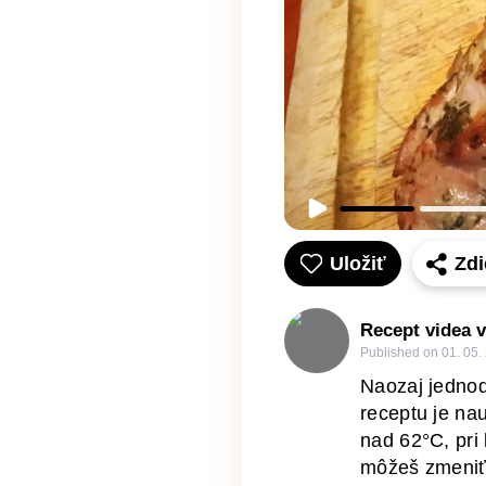
Uložiť
Zd
Recept videa 
Published on
01. 05.
Naozaj jednod
receptu je nau
nad 62°C, pri
môžeš zmeniť