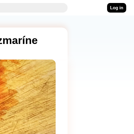
Log in
zmaríne