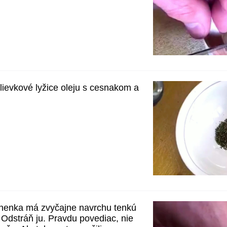
lievkové lyžice oleju s cesnakom a
nenka má zvyčajne navrchu tenkú
. Odstráň ju. Pravdu povediac, nie