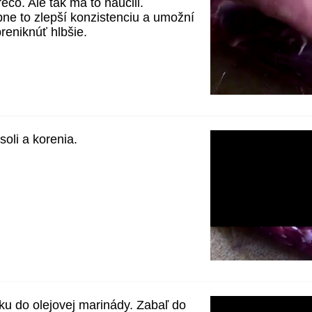
rečo. Ale tak ma to naučili.
e to zlepší konzistenciu a umožní
eniknúť hlbšie.
 soli a korenia.
ku do olejovej marinády. Zabaľ do