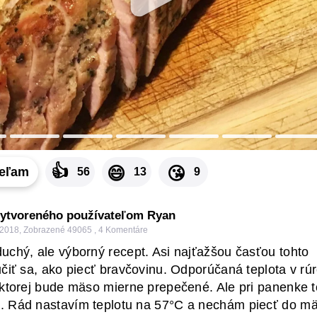
👍
😄
😘
ieľam
56
13
9
vytvoreného používateľom Ryan
 2018
,
Zobrazené 49065
,
4
Komentáre
uchý, ale výborný recept. Asi najťažšou časťou tohto
čiť sa, ako piecť bravčovinu. Odporúčaná teplota v rúr
 ktorej bude mäso mierne prepečené. Ale pri panenke t
. Rád nastavím teplotu na 57°C a nechám piecť do m