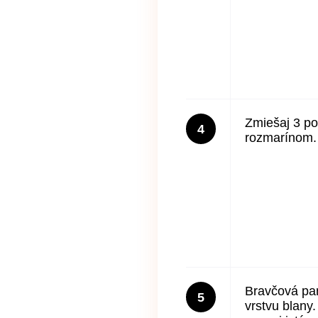
Zmiešaj 3 po
4
rozmarínom.
Bravčová pa
5
vrstvu blany