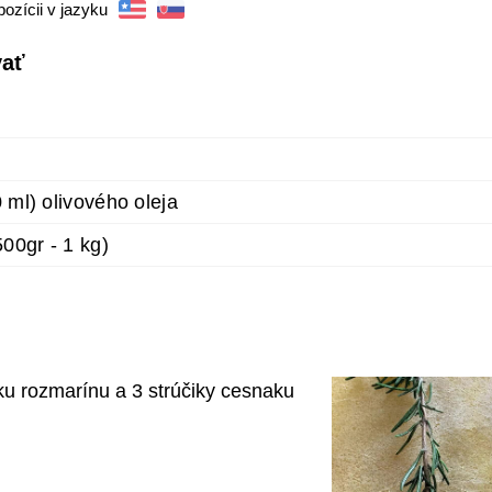
pozícii v jazyku
vať
0 ml) olivového oleja
00gr - 1 kg)
ku rozmarínu a 3 strúčiky cesnaku