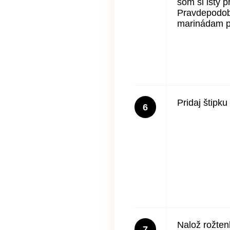
som si istý p
Pravdepodobn
marinádam pr
Pridaj štipku
6
Nalož rožten
7