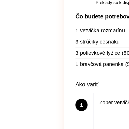
Preklady sú k dis
Čo budete potrebo
1 vetvička rozmarínu
3 strúčiky cesnaku
3 polievkové lyžice (5
1 bravčová panenka (5
Ako variť
Zober vetvič
1