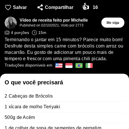
👍
Salvar
Compartilhar
16
Vídeo de receita feito por Michelle
Me siga
Published on
02/10/2021
,
Visto por 2773
4
porções
15
m
Terminando o jantar em 15 minutos? Parece muito bom!
Desfrute desta simples carne com brócolis com arroz ou
macarrão. Eu gosto de adicionar um pouco mais de
tempero e frescor com uma pimenta chili picada.
Traduções disponíveis em
O que você precisará
2 Cabeças de Brócolis
1 xícara de molho Teriyaki
500g de Acém
1 de colher de sopa de sementes de gergelim