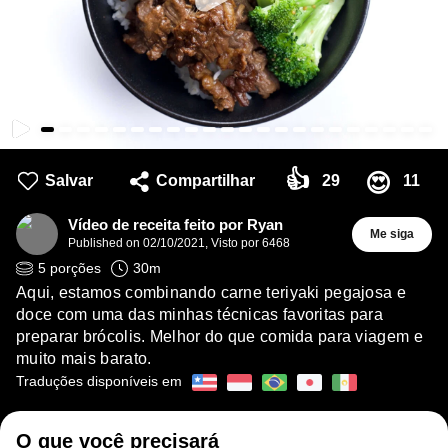
👍
😍
Salvar
Compartilhar
29
11
Vídeo de receita feito por Ryan
Me siga
Published on
02/10/2021
,
Visto por 6468
5
porções
30
m
Aqui, estamos combinando carne teriyaki pegajosa e
doce com uma das minhas técnicas favoritas para
preparar brócolis. Melhor do que comida para viagem e
muito mais barato.
Traduções disponíveis em
O que você precisará