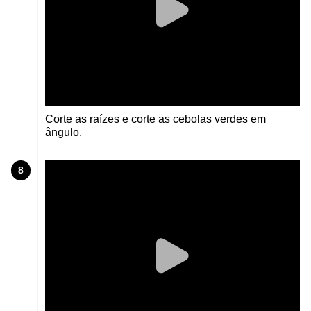
Corte as raízes e corte as cebolas verdes em
ângulo.
8