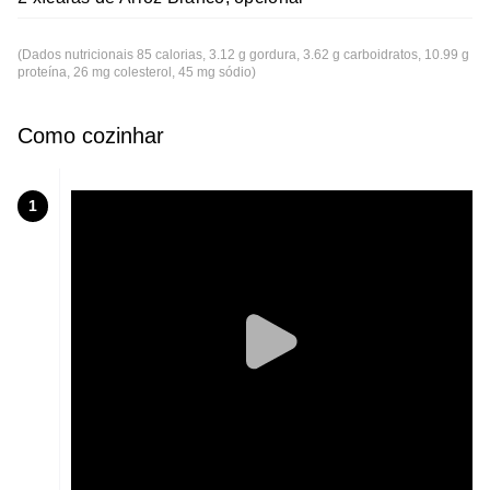
(Dados nutricionais 85 calorias, 3.12 g gordura, 3.62 g carboidratos, 10.99 g
proteína, 26 mg colesterol, 45 mg sódio)
Como cozinhar
1