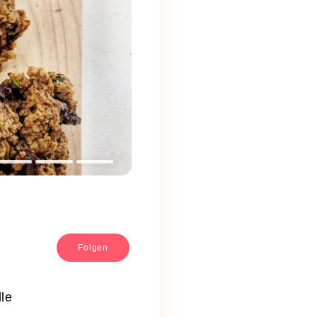
Folgen
lle
.