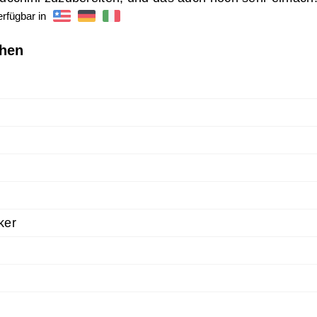
rfügbar in
chen
ker