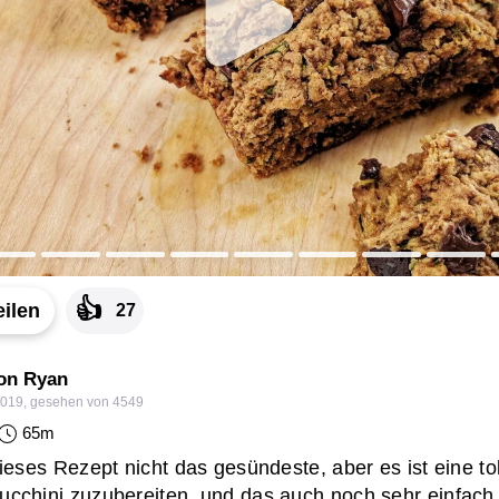
👍
eilen
27
on Ryan
2019
,
gesehen von 4549
65
m
 dieses Rezept nicht das gesündeste, aber es ist eine to
Zucchini zuzubereiten, und das auch noch sehr einfach