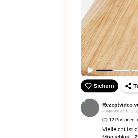
Sichern
T
Rezeptvideo v
Published on
16.01.
12
Portionen
Vielleicht ist
Möglichkeit, 