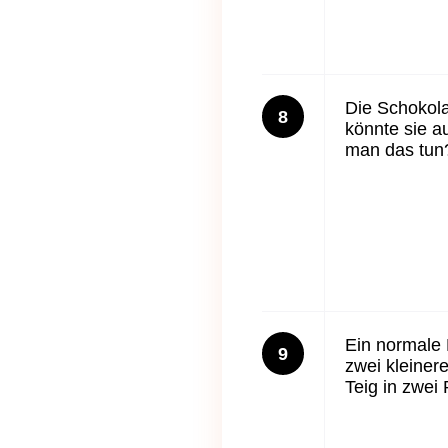
Die Schokol
8
könnte sie a
man das tun
Ein normale 
9
zwei kleiner
Teig in zwei 