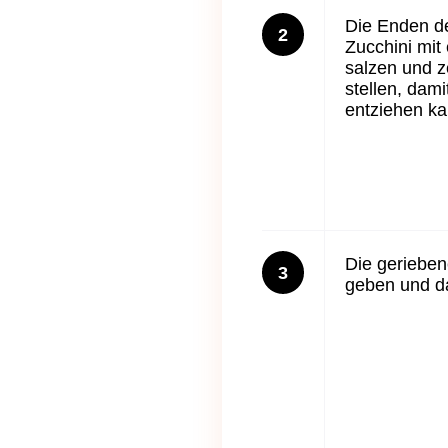
Die Enden de
2
Zucchini mit
salzen und z
stellen, dam
entziehen ka
Die gerieben
3
geben und da