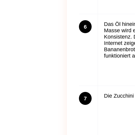
Das Öl hinei
6
Masse wird e
Konsistenz. 
Internet zei
Bananenbrot ä
funktioniert 
Die Zucchini
7