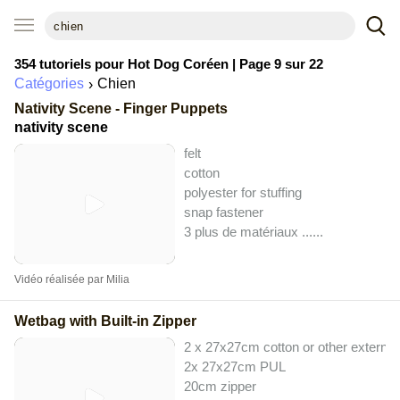
354 tutoriels pour
Hot Dog Coréen
| Page 9 sur 22
Catégories
Chien
Nativity Scene - Finger Puppets
nativity scene
felt
cotton
polyester for stuffing
snap fastener
3 plus de matériaux ...
...
Vidéo réalisée par Milia
Wetbag with Built-in Zipper
2 x 27x27cm cotton or other external 
2x 27x27cm PUL
20cm zipper