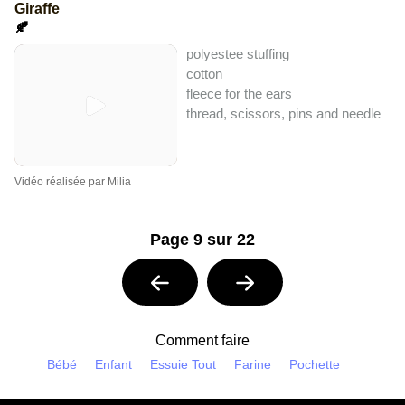
Giraffe
🍂
polyestee stuffing
cotton
fleece for the ears
thread, scissors, pins and needle
Vidéo réalisée par Milia
Page 9 sur 22
Comment faire
Bébé
Enfant
Essuie Tout
Farine
Pochette