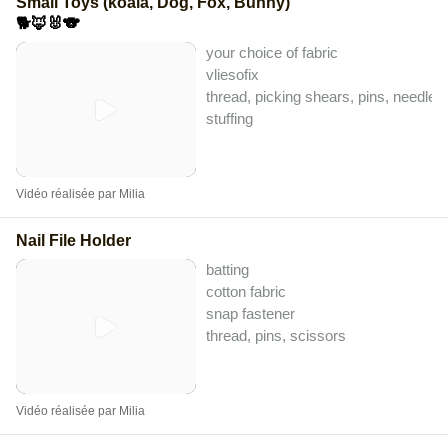
Small Toys (koala, Dog, Fox, Bunny)
🐕🦊🐰🐨
your choice of fabric
vliesofix
thread, picking shears, pins, needle
stuffing
Vidéo réalisée par Milia
Nail File Holder
batting
cotton fabric
snap fastener
thread, pins, scissors
Vidéo réalisée par Milia