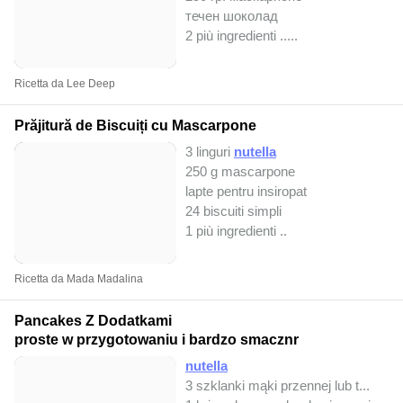
течен шоколад
2 più ingredienti ..
...
Ricetta da Lee Deep
Prăjitură de Biscuiți cu Mascarpone
3 linguri
nutella
250 g mascarpone
lapte pentru insiropat
24 biscuiti simpli
1 più ingredienti ..
Ricetta da Mada Madalina
Pancakes Z Dodatkami
proste w przygotowaniu i bardzo smacznr
nutella
3 szklanki mąki przennej lub t...