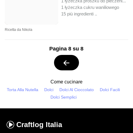
1 łyżeczka proszku do pieczeni...
1 łyżeczka cukru waniliowego
15 più ingredienti ..
Ricetta da Nikola
Pagina 8 su 8
Come cucinare
Torta Alla Nutella
Dolci
Dolci Al Cioccolato
Dolci Facili
Dolci Semplici
Craftlog
Italia