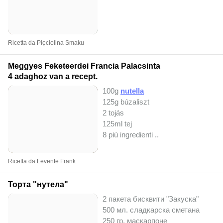
Ricetta da Pięciolina Smaku
Meggyes Feketeerdei Francia Palacsinta
4 adaghoz van a recept.
100g
nutella
125g búzaliszt
2 tojás
125ml tej
8 più ingredienti ..
Ricetta da Levente Frank
Торта "нутела"
2 пакета бисквити "Закуска"
500 мл. сладкарска сметана
250 гр. маскарпоне