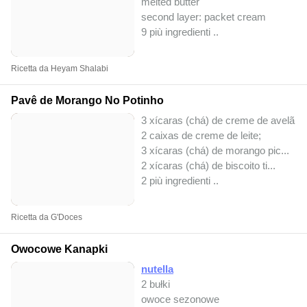
melted butter
second layer: packet cream
9 più ingredienti ..
Ricetta da Heyam Shalabi
Pavê de Morango No Potinho
3 xícaras (chá) de creme de avelã ti
2 caixas de creme de leite;
3 xícaras (chá) de morango pic...
2 xícaras (chá) de biscoito ti...
2 più ingredienti ..
Ricetta da G'Doces
Owocowe Kanapki
nutella
2 bułki
owoce sezonowe