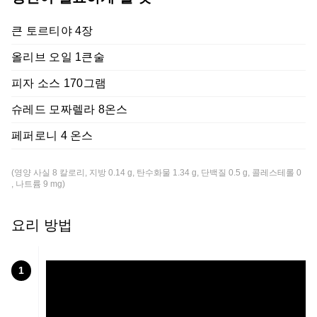
큰 토르티야 4장
올리브 오일 1큰술
피자 소스 170그램
슈레드 모짜렐라 8온스
페퍼로니 4 온스
(영양 사실 8 칼로리, 지방 0.14 g, 탄수화물 1.34 g, 단백질 0.5 g, 콜레스테롤 0
, 나트륨 9 mg)
요리 방법
1