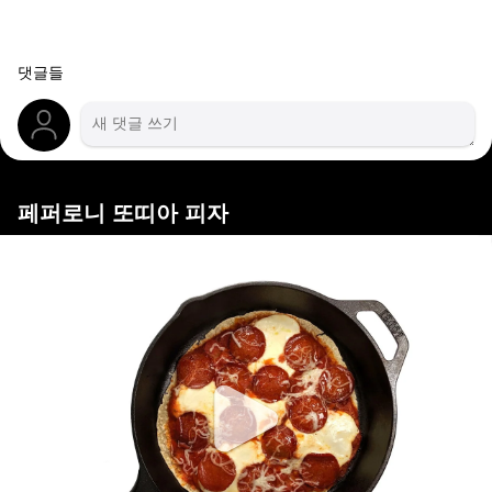
댓글들
페퍼로니 또띠아 피자