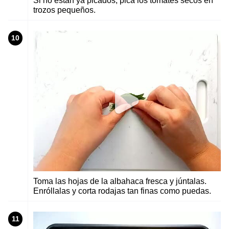
Si no están ya picados, pica los tomates secos en
trozos pequeños.
10
Toma las hojas de la albahaca fresca y júntalas.
Enróllalas y corta rodajas tan finas como puedas.
11