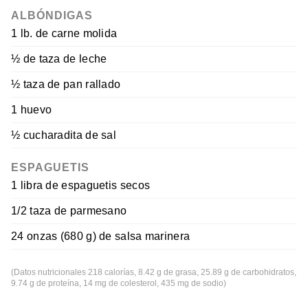
ALBÓNDIGAS
1 lb. de carne molida
½ de taza de leche
½ taza de pan rallado
1 huevo
½ cucharadita de sal
ESPAGUETIS
1 libra de espaguetis secos
1/2 taza de parmesano
24 onzas (680 g) de salsa marinera
(Datos nutricionales 218 calorías, 8.42 g de grasa, 25.89 g de carbohidratos,
9.74 g de proteína, 14 mg de colesterol, 435 mg de sodio)