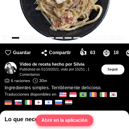
👍
😄
Guardar
Compartir
63
18
Video de receta hecho por Silvia
Published on
01/10/2021
,
visto por 15251
,
1
Seguir
Comentarios
6
raciones
30
m
Ingredientes simples. Terriblemente delicioso.
Traducciones disponibles en
Lo que necesitarás
Abrir en la aplicación