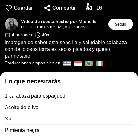
👍
Guardar
Compartir
16
Video de receta hecho por Michelle
Seguir
Published on
02/10/2021
,
visto por 2688
4
raciones
40
m
Impregna de sabor esta sencilla y saludable calabaza
con deliciosos tomates secos picados y queso
parmesano.
Traducciones disponibles en
Lo que necesitarás
1 calabaza para espagueti
Aceite de oliva
Sal
Pimienta negra