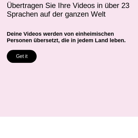
Übertragen Sie Ihre Videos in über 23
Sprachen auf der ganzen Welt
Deine Videos werden von einheimischen
Personen übersetzt, die in jedem Land leben.
Get it