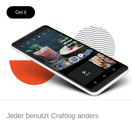
Get it
Jeder benutzt Craftlog anders