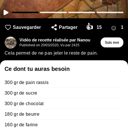
👍
☺
Sauvegarder
Partager
15
1
Vidéo de recette réalisée par Nanou
Suis moi
Published on
20/03/2020
,
Vu par 2425
Cela permet de ne pas jeter le reste de pain.
Ce dont tu auras besoin
300 gr de pain rassis
300 gr de sucre
300 gr de chocolat
180 gr de beurre
160 gr de farine