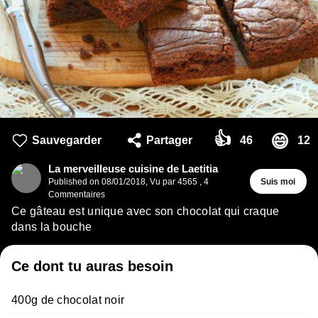
👍
😄
Sauvegarder
Partager
46
12
La merveilleuse cuisine de Laetitia
Published on
08/01/2018
,
Vu par 4565
,
4
Suis moi
Commentaires
Ce gâteau est unique avec son chocolat qui craque
dans la bouche
Ce dont tu auras besoin
400g de chocolat noir