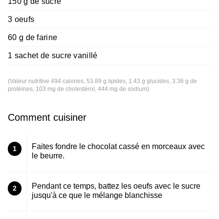
150 g de sucre
3 oeufs
60 g de farine
1 sachet de sucre vanillé
(Valeur nutritive 494 calories, 53.89 g lipides, 1.43 g glucides, 3.36 g de
protéines, 103 mg de cholestérol, 444 mg de sodium)
Comment cuisiner
Faites fondre le chocolat cassé en morceaux avec
1
le beurre.
Pendant ce temps, battez les oeufs avec le sucre
2
jusqu'à ce que le mélange blanchisse