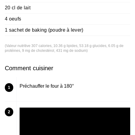
20 cl de lait
4 oeufs
1 sachet de baking (poudre à lever)
(Valeur nutritive 307 calories, 10.36 g lipides, 53.18 g glucides, 6.05 g de
protéines, 9 mg de cholestérol, 431 mg de sodium)
Comment cuisiner
Préchauffer le four à 180°
1
2