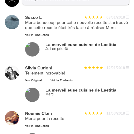
Sosso L
08/01/2018
☰
Merci beaucoup pour cette nouvelle recette J'ai trouvé
que cette recette était très facile à réaliser Merci
Voir la Traduction
La merveilleuse cuisine de Laetitia
Je t en prie 😀
Silvia Curioni
12/01/2018
☰
Tellement incroyable!
Voir Original
Voir la Traduction
La merveilleuse cuisine de Laetitia
Merci
Noemie Clain
11/03/2018
☰
Merci pour la recette
Voir la Traduction