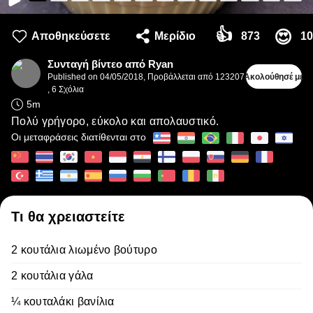
👍
😍
Αποθηκεύσετε
Μερίδιο
873
10
Συνταγή βίντεο από Ryan
Published on
04/05/2018
,
Προβάλλεται από 123207
Ακολούθησέ με
,
6
Σχόλια
5
m
Πολύ γρήγορο, εύκολο και απολαυστικό.
Οι μεταφράσεις διατίθενται στο
Τι θα χρειαστείτε
2 κουτάλια λιωμένο βούτυρο
2 κουτάλια γάλα
¼ κουταλάκι βανίλια