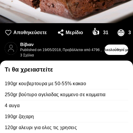
👍
😁
Αποθηκεύσετε
Μερίδιο
31
3
Βίβιαν
Published on
19/05/2018
,
Προβάλλεται από 4796
,
Ακολούθησέ με
3
Σχόλια
Τι θα χρειαστείτε
190gr κουβερτουρα με 50-55% κακαο
250gr βούτυρο αγελαδας κομμενο σε κομματια
4 αυγα
190gr ζαχαρη
120gr αλευρι για ολες τις χρησεις