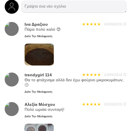
Ινα Δραζιου
02/09/2018
☰
Πάρα πολύ καλό 😍
Δείτε Την Μετάφραση
trendygirl 114
22/09/2018
☰
Θα το φτιάχναμε αλλά δεν έχω φούρνο μικροκυμάτων,
🙁
Δείτε Την Μετάφραση
Αλεξία Μόσχου
02/10/2018
☰
Πολύ ωραία συνταγή!
Δείτε Την Μετάφραση