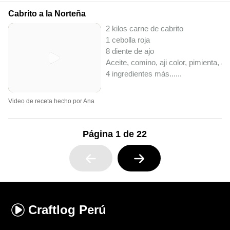
Cabrito a la Norteña
2 kilos carne de cabrito
1 cebolla roja
8 diente de ajo
Aceite, comino, aji color, pimienta, aj
4 ingredientes más...
...
Video de receta hecho por Ana
Página 1 de 22
Craftlog
Perú