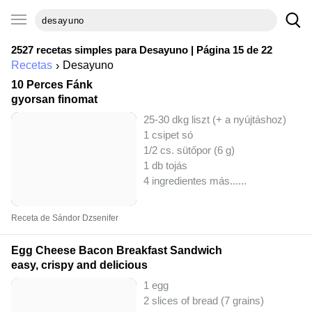
2527 recetas simples para
Desayuno
| Página 15 de 22
Recetas
Desayuno
10 Perces Fánk
gyorsan finomat
25-30 dkg liszt (+ a nyújtáshoz)
1 csipet só
1/2 cs. sütőpor (6 g)
1 db tojás
4 ingredientes más...
...
Receta de Sándor Dzsenifer
Egg Cheese Bacon Breakfast Sandwich
easy, crispy and delicious
1 egg
2 slices of bread (7 grains)