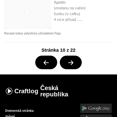
Apetito
smetanu na vaření
šunku (v celku)
4 více přísad ..
...
Recept videa vytvořený uživatelem Paja
Stránka 10 z 22
Česká
Craftlog
republika
Domovská stránka
Vaření