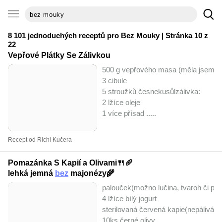
8 101 jednoduchých receptů pro
Bez Mouky
| Stránka 10 z
22
Vepřové Plátky Se Zálivkou
500 g vepřového masa (měla jsem k
3 cibule
5 stroužků česnekusůlzálivka:
2 lžíce oleje
1 více přísad ..
...
Recept od Richi Kučera
Pomazánka S Kapií a Olivami🍴🥖
lehká jemná
bez
majonézy🌾
palouček(možno lučina, tvaroh či p
4 lžíce bílý jogurt
sterilovaná červená kapie(nepálivá)
10ks černé olivy