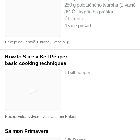
250 g polotučného tvarohu (1 vaničk
3/4 ČL kypřícího prášku
ČL medu
4 více přísad ..
...
Recept od Zdravě, Chutně, Zvesela ☀️
How to Slice a Bell Pepper
basic cooking techniques
1 bell pepper
Recept videa vytvořený uživatelem Rafael
Salmon Primavera