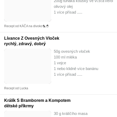
200g tuňáka kousky ve vl.šťá'vě/oleji
olivový olej
1 více přísad ..
...
Recept od KÁČA na divoko🐤🐣
Lívance Z Ovesných Vloček
rychlý, zdravý, dobrý
50g ovesných vloček
100 ml mléka
1 vejce
1 nebo klidně více banánu
1 více přísad ..
...
Recept od Lucka
Králík S Bramborem a Kompotem
dětské příkrmy
30 g králíčího masa