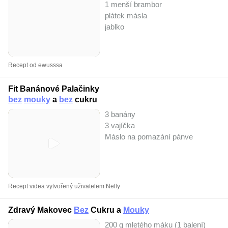
1 menší brambor
plátek másla
jablko
Recept od ewusssa
Fit Banánové Palačinky
bez
mouky
a
bez
cukru
3 banány
3 vajíčka
Máslo na pomazání pánve
Recept videa vytvořený uživatelem Nelly
Zdravý Makovec
Bez
Cukru a
Mouky
200 g mletého máku (1 balení)