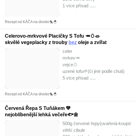
1 více přísad ..
...
Recept od KÁČA na divoko🐤🐣
Celerovo-mrkvové Placičky S Tofu 🥕🥚🥗
skvělé vegeplacky z trouby
bez
oleje a zvířat
celer
mrkev🥕
vejce🥚
uzené tofu🌱(či jiné podle chuti)
5 více přísad ..
...
Recept od KÁČA na divoko🐤🐣
Červená Řepa S Tuňákem 💚
nejoblíbenější lehká večeře🐟🌼
500g červené řepy(uvařená-koupím a
větší cibule