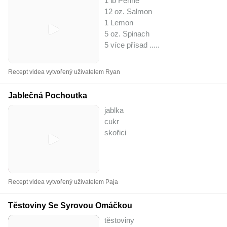
1 lb Penne
12 oz. Salmon
1 Lemon
5 oz. Spinach
5 více přísad ..
...
Recept videa vytvořený uživatelem Ryan
Jablečná Pochoutka
jablka
cukr
skořici
Recept videa vytvořený uživatelem Paja
Těstoviny Se Syrovou Omáčkou
těstoviny