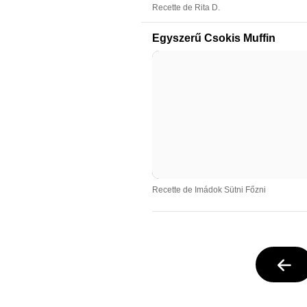
Recette de Rita D.
Egyszerű Csokis Muffin
Recette de Imádok Sütni Főzni