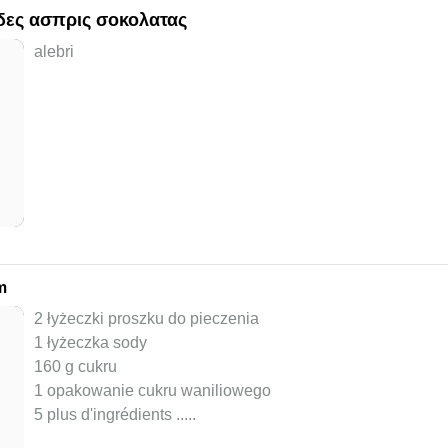
αδες ασπρις σοκολατας
alebri
m
2 łyżeczki proszku do pieczenia
1 łyżeczka sody
160 g cukru
1 opakowanie cukru waniliowego
5 plus d'ingrédients ..
...