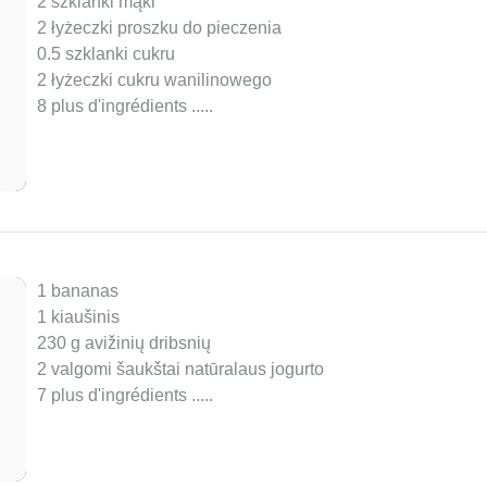
2 szklanki mąki
2 łyżeczki proszku do pieczenia
0.5 szklanki cukru
2 łyżeczki cukru wanilinowego
8 plus d'ingrédients ..
...
1 bananas
1 kiaušinis
230 g avižinių dribsnių
2 valgomi šaukštai natūralaus jogurto
7 plus d'ingrédients ..
...