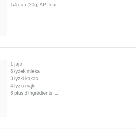
1/4 cup (30g) AP flour
1 jajo
6 łyżek mleka
3 łyżki kakao
4 łyżki mąki
6 plus d'ingrédients ..
...