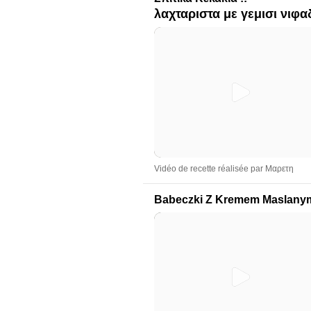
λαχταριστα με γεμισι νιφ
Vidéo de recette réalisée par Μαρετη
Babeczki Z Kremem Maslany