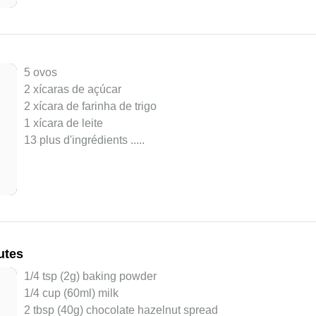
5 ovos
2 xícaras de açúcar
2 xícara de farinha de trigo
1 xícara de leite
13 plus d'ingrédients ..
...
utes
1/4 tsp (2g) baking powder
1/4 cup (60ml) milk
2 tbsp (40g) chocolate hazelnut spread