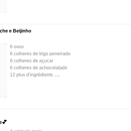
he e Beijinho
6 ovos
6 colheres de trigo peneirado
6 colheres de açucar
6 colheres de achocolatado
12 plus d'ingrédients ..
...
e💕