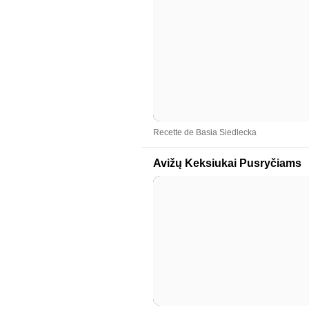
Recette de Basia Siedlecka
Avižų Keksiukai Pusryčiams