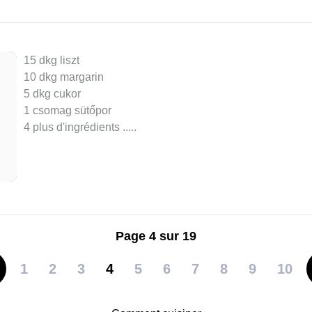
15 dkg liszt
10 dkg margarin
5 dkg cukor
1 csomag sütőpor
4 plus d'ingrédients ..
...
Page 4 sur 19
1
2
3
4
5
6
7
8
9
10