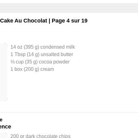
Cake Au Chocolat
| Page 4 sur 19
14 oz (395 g) condensed milk
1 Tbsp (14 g) unsalted butter
⅓ cup (35 g) cocoa powder
1 box (200 g) cream
e
ence
200 gr dark chocolate chips