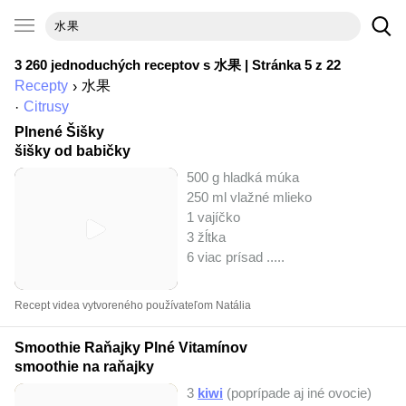
3 260 jednoduchých receptov s
水果
| Stránka 5 z 22
Recepty
水果
Citrusy
Plnené Šišky
šišky od babičky
500 g hladká múka
250 ml vlažné mlieko
1 vajíčko
3 žĺtka
6 viac prísad ..
...
Recept videa vytvoreného používateľom Natália
Smoothie Raňajky Plné Vitamínov
smoothie na raňajky
3
kiwi
(poprípade aj iné ovocie)