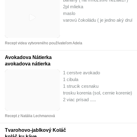
2pl mlieka
maslo
varovú čokoládu ( je jedno aký druh )
Recept videa vytvoreného používateľom Adela
Avokadova Nátierka
avokadova nátierka
1 cerstve avokado
1 cibula
1 strucik cesnaku
trosku korenia (sol, cernie korenie)
2 viac prísad ..
...
Recept z Natália Lechmanová
Tvarohovo-jablkový Koláč
koláč ku káve