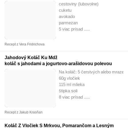
cestoviny (lubovolne)
cuketu
avokado
parmezan
5 viac prísad ..
...
Recept z Vera Fridrichova
Jahodový Koláč Ku Mdž
koláč s jahodami a jogurtovo-arašidovou polevou
Na koláč: 5 čerstvých alebo mrazen
60g vločiek
115 ml mlieka
štipka soli
8 viac prísad ..
...
Recept z Jakub Krasňan
Koláč Z Vločiek S Mrkvou, Pomarančom a Lesným