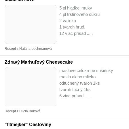
5 pl hladkej muky
4 pl trstinoveho cukru
2 vajicka
1 tvaroh hrud.
12 viac prísad ..
...
Recept z Natália Lechmanová
Zdravý Marhuľový Cheesecake
maslove celozrnne sušienky
maslo alebo mlieko
odtučnený tvaroh 1ks
tvaroh tučný 1ks
6 viac prísad ..
...
Recept z Lucia Baková
"fitmejker" Cestoviny