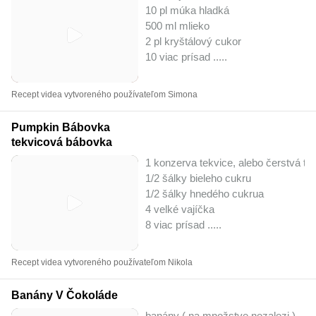
10 pl múka hladká
500 ml mlieko
2 pl kryštálový cukor
10 viac prísad ..
...
Recept videa vytvoreného používateľom Simona
Pumpkin Bábovka
tekvicová bábovka
1 konzerva tekvice, alebo čerstvá t
1/2 šálky bieleho cukru
1/2 šálky hnedého cukrua
4 velké vajíčka
8 viac prísad ..
...
Recept videa vytvoreného používateľom Nikola
Banány V Čokoláde
banány ( na množstve nezalezi )