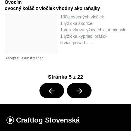
Ovocím
ovocný koláč z vločiek vhodný ako raňajky
180g ovsených vločiek
1 lyžička škorice
1 polievková lyžica chia semienok
1 lyžička kypriaci prášok
6 viac prísad ..
...
Recept z Jakub Krasňan
Stránka 5 z 22
Craftlog
Slovenská