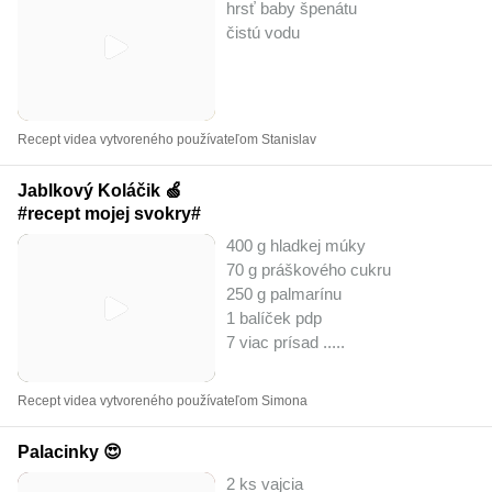
hrsť baby špenátu
čistú vodu
Recept videa vytvoreného používateľom Stanislav
Jablkový Koláčik 🍏
#recept mojej svokry#
400 g hladkej múky
70 g práškového cukru
250 g palmarínu
1 balíček pdp
7 viac prísad ..
...
Recept videa vytvoreného používateľom Simona
Palacinky 😍
2 ks vajcia