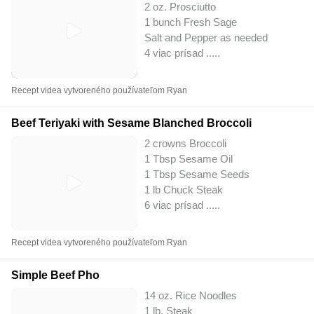
2 oz. Prosciutto
1 bunch Fresh Sage
Salt and Pepper as needed
4 viac prísad ..
...
Recept videa vytvoreného používateľom Ryan
Beef Teriyaki with Sesame Blanched Broccoli
2 crowns Broccoli
1 Tbsp Sesame Oil
1 Tbsp Sesame Seeds
1 lb Chuck Steak
6 viac prísad ..
...
Recept videa vytvoreného používateľom Ryan
Simple Beef Pho
14 oz. Rice Noodles
1 lb. Steak