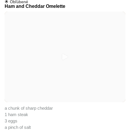
🌟 Obľúbené
Ham and Cheddar Omelette
a chunk of sharp cheddar
1 ham steak
3 eggs
a pinch of salt