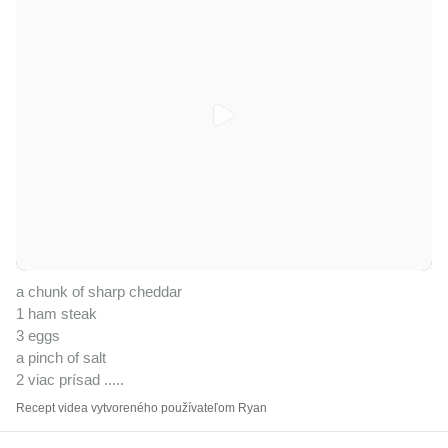
a chunk of sharp cheddar
1 ham steak
3 eggs
a pinch of salt
2 viac prísad ..
...
Recept videa vytvoreného používateľom Ryan