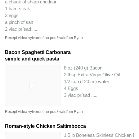
a chunk of sharp cheddar
1 ham steak
3 eggs
a pinch of salt
2 viac prísad ..
...
Recept videa vytvoreného používateľom Ryan
Bacon Spaghetti Carbonara
simple and quick pasta
8 oz (240 g) Bacon
2 tbsp Extra Virgin Olive Oil
1/2 cup (120 ml) water
4 Eggs
3 viac prísad ..
...
Recept videa vytvoreného používateľom Ryan
Roman-style Chicken Saltimbocca
1.5 lb Boneless Skinless Chicken Br