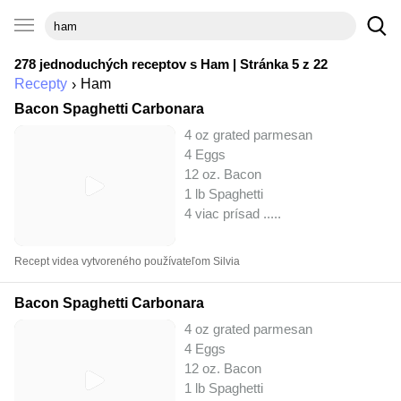
278 jednoduchých receptov s
Ham
| Stránka 5 z 22
Recepty
Ham
Bacon Spaghetti Carbonara
4 oz grated parmesan
4 Eggs
12 oz. Bacon
1 lb Spaghetti
4 viac prísad ..
...
Recept videa vytvoreného používateľom Silvia
Bacon Spaghetti Carbonara
4 oz grated parmesan
4 Eggs
12 oz. Bacon
1 lb Spaghetti