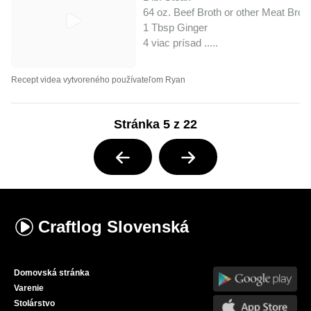
64 oz. Beef Broth or other Meat Brot
1 Tbsp Ginger
4 viac prísad ..
...
Recept videa vytvoreného používateľom Ryan
Stránka 5 z 22
Craftlog
Slovenská
Domovská stránka
Varenie
Stolárstvo