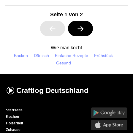
Seite 1 von 2
Wie man kocht
Backen
Dänisch
Einfache Rezepte
Frühstück
Gesund
Craftlog
Deutschland
Startseite
Kochen
Holzarbeit
Zuhause