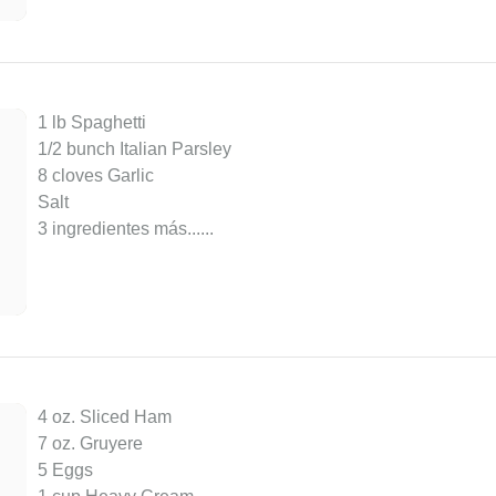
1 lb Spaghetti
1/2 bunch Italian Parsley
8 cloves Garlic
Salt
3 ingredientes más...
...
4 oz. Sliced Ham
7 oz. Gruyere
5 Eggs