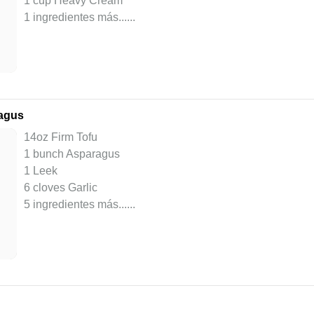
1 cup Heavy Cream
1 ingredientes más...
...
ragus
14oz Firm Tofu
1 bunch Asparagus
1 Leek
6 cloves Garlic
5 ingredientes más...
...