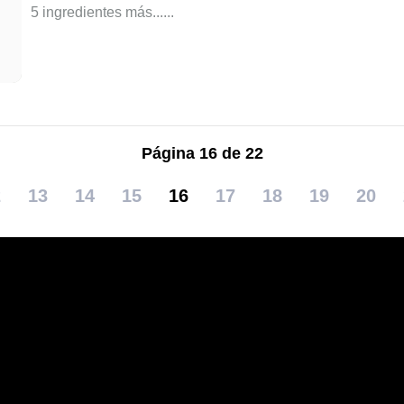
5 ingredientes más...
...
Página 16 de 22
2
13
14
15
16
17
18
19
20