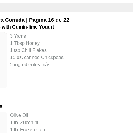
ra
Comida
| Página 16 de 22
with Cumin-lime Yogurt
3 Yams
1 Tbsp Honey
1 tsp Chili Flakes
15 oz. canned Chickpeas
5 ingredientes más...
...
s
Olive Oil
1 lb. Zucchini
1 lb. Frozen Corn