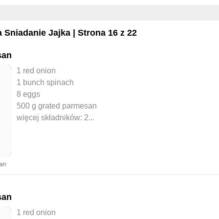
a
Sniadanie Jajka
| Strona 16 z 22
san
1 red onion
1 bunch spinach
8 eggs
500 g grated parmesan
więcej składników: 2
...
yan
san
1 red onion