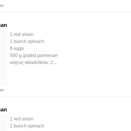
yan
san
1 red onion
1 bunch spinach
8 eggs
500 g grated parmesan
więcej składników: 2
...
yan
san
1 red onion
1 bunch spinach