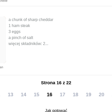
chelle
a chunk of sharp cheddar
1 ham steak
3 eggs
a pinch of salt
więcej składników: 2
...
yan
Strona 16 z 22
2
13
14
15
16
17
18
19
20
Jak gotować