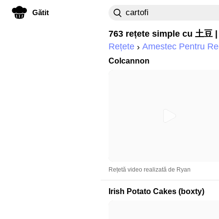
Gătit
763 rețete simple cu
土豆
|
Rețete
Amestec Pentru Rec
Colcannon
Rețetă video realizată de Ryan
Irish Potato Cakes (boxty)