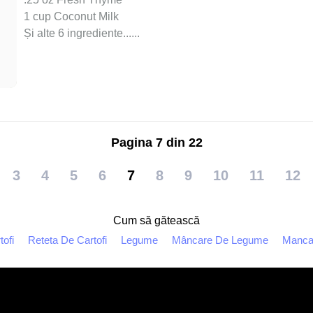
1 cup Coconut Milk
Și alte 6 ingrediente...
...
Pagina 7 din 22
3
4
5
6
7
8
9
10
11
12
Cum să gătească
ofi
Reteta De Cartofi
Legume
Mâncare De Legume
Manca