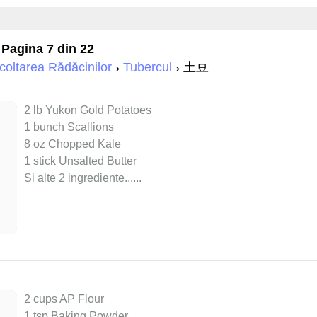
 Pagina 7 din 22
oltarea Rădăcinilor
Tubercul
土豆
2 lb Yukon Gold Potatoes
1 bunch Scallions
8 oz Chopped Kale
1 stick Unsalted Butter
Și alte 2 ingrediente...
...
2 cups AP Flour
1 tsp Baking Powder