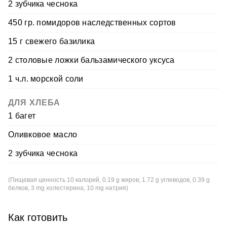
2 зубчика чеснока
450 гр. помидоров наследственных сортов
15 г свежего базилика
2 столовые ложки бальзамического уксуса
1 ч.л. морской соли
ДЛЯ ХЛЕБА
1 багет
Оливковое масло
2 зубчика чеснока
(Пищевая ценность 10 калорий, 0.19 g жиров, 1.72 g углеводов, 0.39 g
белков, 3 mg холестерина, 10 mg натрия)
Как готовить