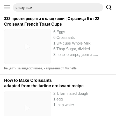
332 прости рецепти с
сладкиши
| Страница 6 от 22
Croissant French Toast Cups
6 Eggs
6 Croissants
1 3/4 cups Whole Milk
6 Tbsp Sugar, divided
3 повече ингредиенти ..
...
Рецепти за видеоклипове, направени от Michelle
How to Make Croissants
adapted from the tartine croissant recipe
2 lb laminated dough
1 egg
1 tbsp water