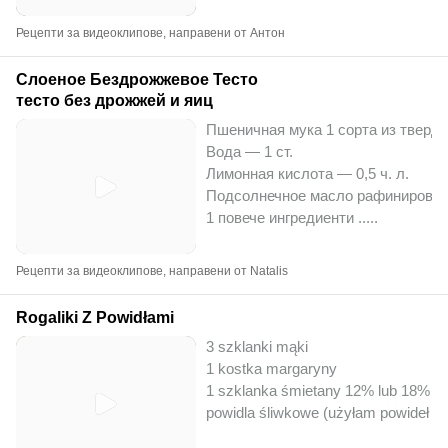
Рецепти за видеоклипове, направени от Антон
Слоеное Бездрожжевое Тесто
тесто без дрожжей и яиц
Пшеничная мука 1 сорта из твердог
Вода — 1 ст.
Лимонная кислота — 0,5 ч. л.
Подсолнечное масло рафинированн
1 повече ингредиенти ..
...
Рецепти за видеоклипове, направени от Natalis
Rogaliki Z Powidłami
3 szklanki mąki
1 kostka margaryny
1 szklanka śmietany 12% lub 18%
powidla śliwkowe (użyłam powideł na 