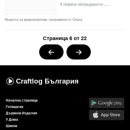
4 повече ингредиенти ..
...
Рецепти за видеоклипове, направени от Ольга
Страница 6 от 22
Craftlog
България
Начална страница
Готварски
Дървени Изделия
У Дома
Шиене