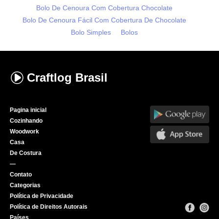
Bolo De Cenoura Com Cobertura Chocolate
Bolo De Cenoura Fácil Com Cobertura De Chocolate
Bolo Simples
Bolos
Craftlog
Brasil
Pagina inicial
Cozinhando
Woodwork
Casa
De Costura
—
Contato
Categorias
Política de Privacidade
Política de Direitos Autorais
Países