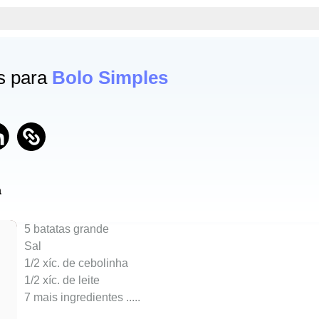
es para
Bolo Simples
a
5 batatas grande
Sal
1/2 xíc. de cebolinha
1/2 xíc. de leite
7 mais ingredientes ..
...