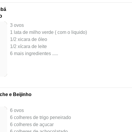
ubá
o
3 ovos
1 lata de milho verde ( com o liquido)
1/2 xicara de óleo
1/2 xícara de leite
6 mais ingredientes ..
...
he e Beijinho
6 ovos
6 colheres de trigo peneirado
6 colheres de açucar
6 colheres de achocolatado