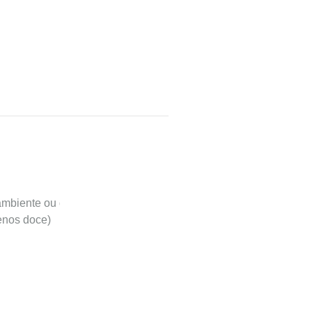
mbiente ou derretida )
enos doce)