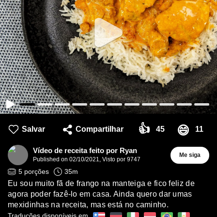
👍
😄
Salvar
Compartilhar
45
11
Vídeo de receita feito por Ryan
Me siga
Published on
02/10/2021
,
Visto por 9747
5
porções
35
m
Eu sou muito fã de frango na manteiga e fico feliz de
agora poder fazê-lo em casa. Ainda quero dar umas
mexidinhas na receita, mas está no caminho.
Traduções disponíveis em