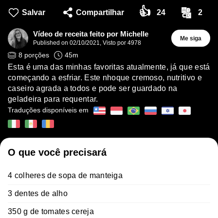
👍
🔠
Salvar
Compartilhar
24
2
Vídeo de receita feito por Michelle
Me siga
Published on
02/10/2021
,
Visto por 4978
8
porções
45
m
Esta é uma das minhas favoritas atualmente, já que está
começando a esfriar. Este nhoque cremoso, nutritivo e
caseiro agrada a todos e pode ser guardado na
geladeira para requentar.
Traduções disponíveis em
O que você precisará
4 colheres de sopa de manteiga
3 dentes de alho
350 g de tomates cereja