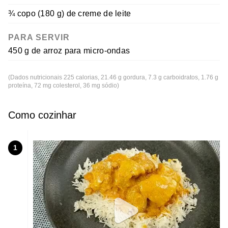
¾ copo (180 g) de creme de leite
PARA SERVIR
450 g de arroz para micro-ondas
(Dados nutricionais 225 calorias, 21.46 g gordura, 7.3 g carboidratos, 1.76 g
proteína, 72 mg colesterol, 36 mg sódio)
Como cozinhar
1