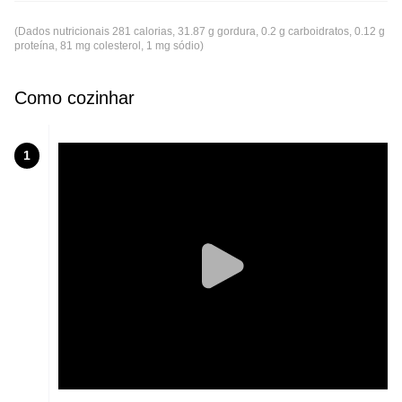
(Dados nutricionais 281 calorias, 31.87 g gordura, 0.2 g carboidratos, 0.12 g
proteína, 81 mg colesterol, 1 mg sódio)
Como cozinhar
1