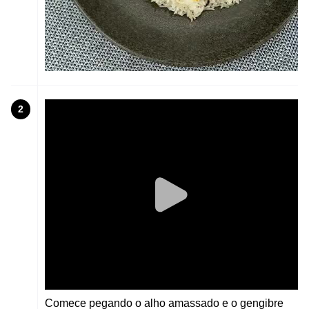
2
Comece pegando o alho amassado e o gengibre