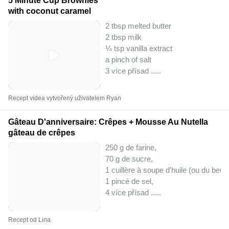
5 Minute Cup Brownies
with coconut caramel
2 tbsp melted butter
2 tbsp milk
¼ tsp vanilla extract
a pinch of salt
3 více přísad ..
...
Recept videa vytvořený uživatelem Ryan
Gâteau D'anniversaire: Crêpes + Mousse Au Nutella
gâteau de crêpes
250 g de farine,
70 g de sucre,
1 cuillère à soupe d'huile (ou du beur
1 pincé de sel,
4 více přísad ..
...
Recept od Lina