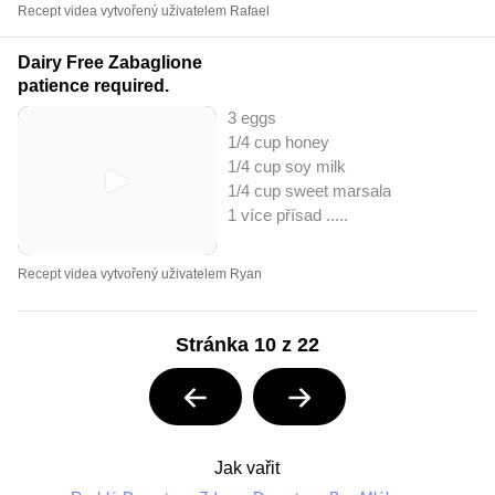
Recept videa vytvořený uživatelem Rafael
Dairy Free Zabaglione
patience required.
3 eggs
1/4 cup honey
1/4 cup soy milk
1/4 cup sweet marsala
1 více přísad ..
...
Recept videa vytvořený uživatelem Ryan
Stránka 10 z 22
Jak vařit