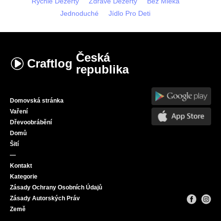
Rychlé Dezerty
Zdrave Dezerty
Bez Mléka
Jednoduché
Jídlo Pro Deti
Česká
Craftlog
republika
Domovská stránka
Vaření
Dřevoobrábění
Domů
Šití
—
Kontakt
Kategorie
Zásady Ochrany Osobních Údajů
Zásady Autorských Práv
Země