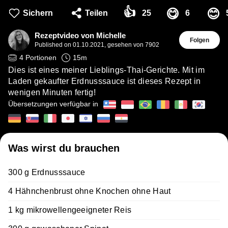
👍
😋
😊
Sichern
Teilen
25
6
Rezeptvideo von Michelle
Folgen
Published on
01.10.2021
,
gesehen von 7902
4
Portionen
15
m
Dies ist eines meiner Lieblings-Thai-Gerichte. Mit im
Laden gekaufter Erdnusssauce ist dieses Rezept in
wenigen Minuten fertig!
Übersetzungen verfügbar in
Was wirst du brauchen
300 g Erdnusssauce
4 Hähnchenbrust ohne Knochen ohne Haut
1 kg mikrowellengeeigneter Reis