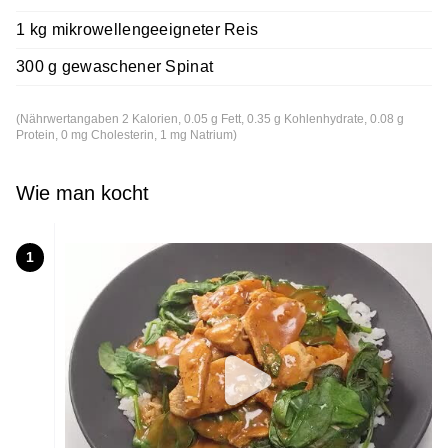
1 kg mikrowellengeeigneter Reis
300 g gewaschener Spinat
(Nährwertangaben 2 Kalorien, 0.05 g Fett, 0.35 g Kohlenhydrate, 0.08 g
Protein, 0 mg Cholesterin, 1 mg Natrium)
Wie man kocht
1