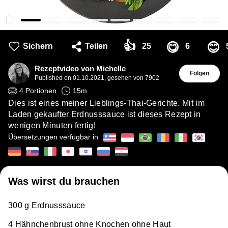
👍
😋
😊
Sichern
Teilen
25
6
Rezeptvideo von Michelle
Folgen
Published on
01.10.2021
,
gesehen von 7902
4
Portionen
15
m
Dies ist eines meiner Lieblings-Thai-Gerichte. Mit im
Laden gekaufter Erdnusssauce ist dieses Rezept in
wenigen Minuten fertig!
Übersetzungen verfügbar in
Was wirst du brauchen
300 g Erdnusssauce
4 Hähnchenbrust ohne Knochen ohne Haut