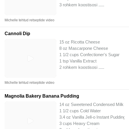
3 rohkem koostisosi ..
...
Michelle tehtud retseptide video
Cannoli Dip
15 oz Ricotta Cheese
8 oz Mascarpone Cheese
1 1/2 cups Confectioner's Sugar
1 tsp Vanilla Extract
2 rohkem koostisosi ..
...
Michelle tehtud retseptide video
Magnolia Bakery Banana Pudding
14 oz Sweetened Condensed Milk
1 1/2 cups Cold Water
3.4 oz Vanilla Jell-o Instant Pudding 
3 cups Heavy Cream