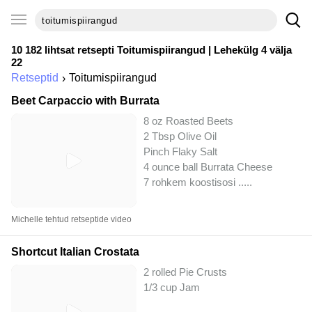
10 182 lihtsat retsepti
Toitumispiirangud
| Lehekülg 4 välja
22
Retseptid
Toitumispiirangud
Beet Carpaccio with Burrata
8 oz Roasted Beets
2 Tbsp Olive Oil
Pinch Flaky Salt
4 ounce ball Burrata Cheese
7 rohkem koostisosi ..
...
Michelle tehtud retseptide video
Shortcut Italian Crostata
2 rolled Pie Crusts
1/3 cup Jam