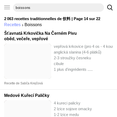
2 063 recettes traditionnelles de
饮料
| Page 14 sur 22
Recettes
Boissons
Šťavnatá Krkovička Na Černém Pivu
oběd, večeře, vepřové
vepřová krkovice (pro 4 os - 4 kousk
anglická slanina (4-6 plátků)
2-3 stroužky česneku
cibule
1 plus d'ingrédients ..
...
Recette de Sabča Krejčová
Medové Kuřecí Paličky
4 kureci palicky
2 lzice sojove omacky
1-2 lzice medu