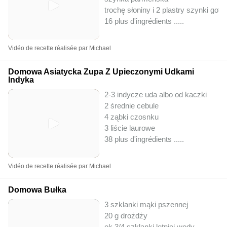
trochę słoniny i 2 plastry szynki got
16 plus d'ingrédients ..
...
Vidéo de recette réalisée par Michael
Domowa Asiatycka Zupa Z Upieczonymi Udkami
Indyka
2-3 indycze uda albo od kaczki
2 średnie cebule
4 ząbki czosnku
3 liście laurowe
38 plus d'ingrédients ..
...
Vidéo de recette réalisée par Michael
Domowa Bułka
3 szklanki mąki pszennej
20 g drożdży
ok 3/4 szklanki letniej wody