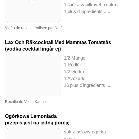
1 lžička vanilkového cukru
1 plus d'ingrédients ..
...
Vidéo de recette réalisée par Natálie
Lax Och Räkcocktail Med Mammas Tomatsås
(vodka cocktail ingår ej)
1/2 Mango
1 Rödlök
1/2 Gurka
1 Avokado
16 plus d'ingrédients ..
...
Recette de Viktor Karlsson
Ogórkowa Lemoniada
przepis jest na jedną porcję.
sok z połowy ogórka
woda