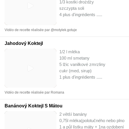
1/3 kostki drożdży
szczypta soli
4 plus d'ingrédients ..
...
Vidéo de recette réalisée par @motylek.gotuje
Jahodový Koktejl
1/2 l mléka
100 ml smetany
5 lžic vanilkové zmrzliny
cukr (med, sirup)
1 plus d'ingrédients ..
...
Vidéo de recette réalisée par Romana
Banánový Koktejl S Mátou
2 větší banány
0,75l mléka(polotučného nebo plnotu
1 a půl lístku máty + 1na ozdobení