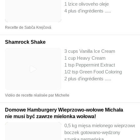
1 lzice olivoveho oleje
4 plus d'ingrédients ..
...
Recette de Sabča Krejčová
Shamrock Shake
3 cups Vanilla Ice Cream
1 cup Heavy Cream
1 tsp Peppermint Extract
1/2 tsp Green Food Coloring
2 plus d'ingrédients ..
...
Vidéo de recette réalisée par Michelle
Domowe Hamburgery Wieprzowo-wołowe Michała
nie musi być zawrze mielonka wołowa!
0,5 kg mięsa mielonego wieprzowego 
boczek gotowano-wędzony
szynka parmeńska