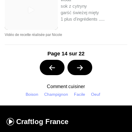
sok z cytryny
garść świeżej mięty
1 plus d'ingrédients ..
...
Vidéo de recette réalisée par Nicole
Page 14 sur 22
Comment cuisiner
Boison
Champignon
Facile
Oeuf
Craftlog
France