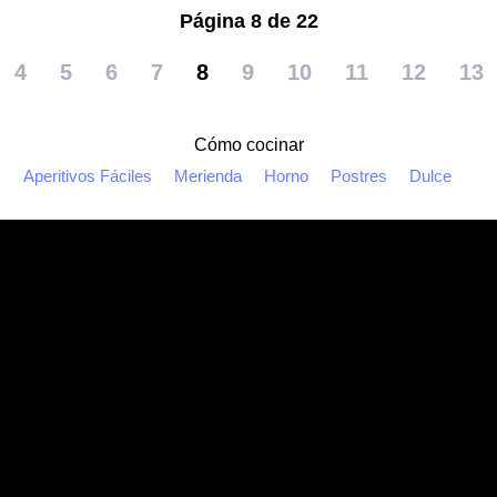
Página 8 de 22
4
5
6
7
8
9
10
11
12
13
Cómo cocinar
Aperitivos Fáciles
Merienda
Horno
Postres
Dulce