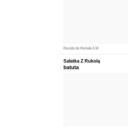
Receta de Renate A.W
Sałatka Z Rukolą
batuta