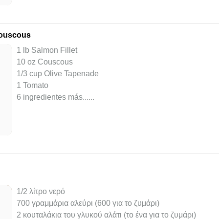
Couscous
1 lb Salmon Fillet
10 oz Couscous
1/3 cup Olive Tapenade
1 Tomato
6 ingredientes más...
...
1/2 λίτρο νερό
700 γραμμάρια αλεύρι (600 για το ζυμάρι)
2 κουταλάκια του γλυκού αλάτι (το ένα για το ζυμάρι)