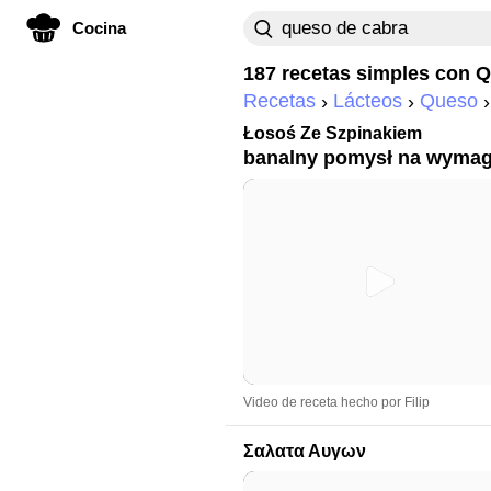
Cocina
187 recetas simples con
Q
Recetas
Lácteos
Queso
Łosoś Ze Szpinakiem
banalny pomysł na wymag
Video de receta hecho por Filip
Σαλατα Αυγων