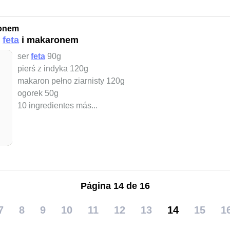
ronem
m
feta
i makaronem
ser
feta
90g
pierś z indyka 120g
makaron pełno ziarnisty 120g
ogorek 50g
10 ingredientes más...
Página 14 de 16
7
8
9
10
11
12
13
14
15
1