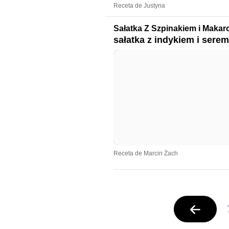
Receta de Justyna
Sałatka Z Szpinakiem i Maka
sałatka z indykiem i sere
Receta de Marcin Żach