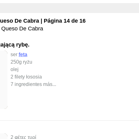
ueso De Cabra
| Página 14 de 16
Queso De Cabra
ającą rybę.
ser
feta
250g ryżu
olej
2 filety łososia
7 ingredientes más...
2 φέτες τυρί