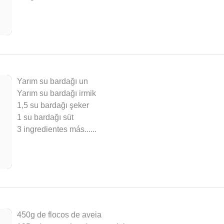
Yarım su bardağı un
Yarım su bardağı irmik
1,5 su bardağı şeker
1 su bardağı süt
3 ingredientes más...
...
450g de flocos de aveia