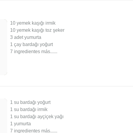
10 yemek kaşığı irmik
10 yemek kaşığı toz şeker
3 adet yumurta
1 çay bardağı yoğurt
7 ingredientes más...
...
1 su bardağı yoğurt
1 su bardağı irmik
1 su bardağı ayçiçek yağı
1 yumurta
7 ingredientes más...
...