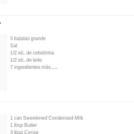
a
5 batatas grande
Sal
1/2 xíc. de cebolinha
1/2 xíc. de leite
7 ingredientes más...
...
1 can Sweetened Condensed Milk
1 tbsp Butter
3 tbsp Cocoa