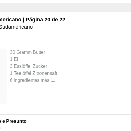
mericano
| Página 20 de 22
Sudamericano
30 Gramm Butter
1 Ei
3 Esslöffel Zucker
1 Teelöffel Zitronensaft
6 ingredientes más...
...
o e Presunto
o