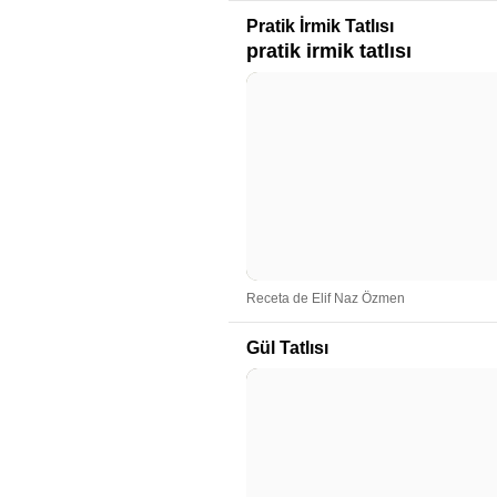
Pratik İrmik Tatlısı
pratik irmik tatlısı
Receta de Elif Naz Özmen
Gül Tatlısı