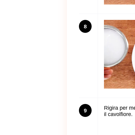
8
Rigira per m
9
il cavolfiore.