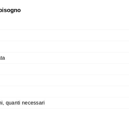
 bisogno
ata
ni, quanti necessari