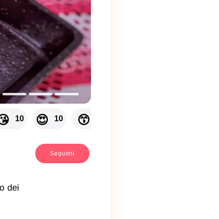
🔟
😘
😍
😙
😉
1⃣
10
10
9
9
9
8
Seguimi
o dei