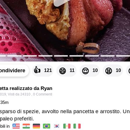
👍
😄
😌
😫
ondividere
121
11
10
10
cetta realizzato da Ryan
2019
,
Visti da 24310
,
0
Commenti
35
m
sparso di spezie, avvolto nella pancetta e arrostito. Un
paleo preferiti.
ili in