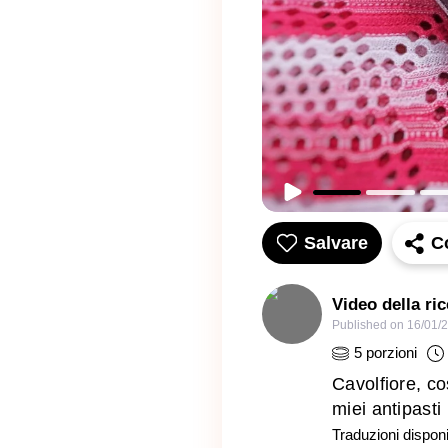
Salvare
C
Video della ri
Published on
16/01/
5
porzioni
Cavolfiore, co
miei antipasti 
Traduzioni disponib