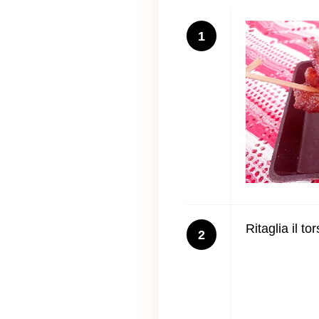
1
Ritaglia il to
2