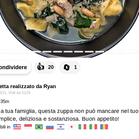
👍
🔄
ondividere
20
1
cetta realizzato da Ryan
2021
,
Visti da 5129
35
m
 la tua famiglia, questa zuppa non può mancare nel tuo
mplice, deliziosa e sostanziosa. Buon appetito!
ili in