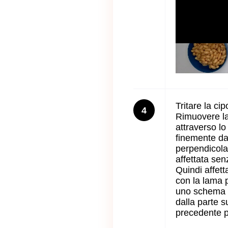
Tritare la cip
4
Rimuovere la
attraverso lo 
finemente dal
perpendicola
affettata sen
Quindi affetta
con la lama p
uno schema t
dalla parte s
precedente pe