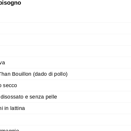
 bisogno
iva
Than Bouillon (dado di pollo)
o secco
o disossato e senza pelle
i in lattina