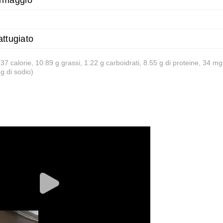
formaggio
attugiato
 137 calorie, 10.89 g grassi, 1.22 g carboidrati, 8.55 g di proteine, 34 mg
g di sodio)