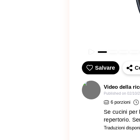
Salvare
C
Video della ri
Published on
02/10/
6
porzioni
Se cucini per
repertorio. Se
Traduzioni disponib