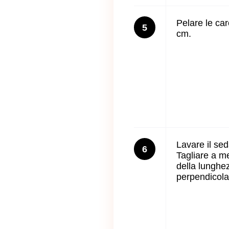
Pelare le caro
5
cm.
Lavare il se
6
Tagliare a me
della lunghez
perpendicola