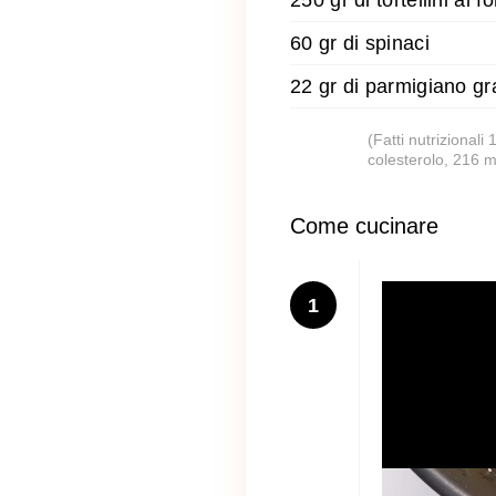
250 gr di tortellini al 
60 gr di spinaci
22 gr di parmigiano gr
(Fatti nutrizionali
colesterolo, 216 m
Come cucinare
1