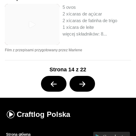
5 ovos
2 xícaras de açúcar
2 xícaras de fatinha de trigo
1 xícara de leite
więcej składników: 8
...
Film z przepisami przygotowany przez Marlene
Strona 14 z 22
Craftlog
Polska
Strona główna