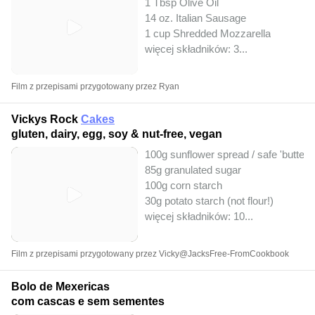
1 Tbsp Olive Oil
14 oz. Italian Sausage
1 cup Shredded Mozzarella
więcej składników: 3
...
Film z przepisami przygotowany przez Ryan
Vickys Rock
Cakes
gluten, dairy, egg, soy & nut-free, vegan
100g sunflower spread / safe 'butter'
85g granulated sugar
100g corn starch
30g potato starch (not flour!)
więcej składników: 10
...
Film z przepisami przygotowany przez Vicky@JacksFree-FromCookbook
Bolo de Mexericas
com cascas e sem sementes