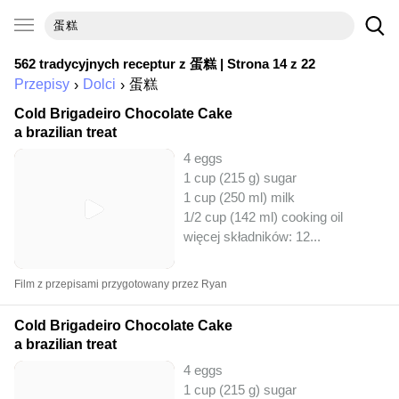
562 tradycyjnych receptur z
蛋糕
| Strona 14 z 22
Przepisy
Dolci
蛋糕
Cold Brigadeiro Chocolate Cake
a brazilian treat
4 eggs
1 cup (215 g) sugar
1 cup (250 ml) milk
1/2 cup (142 ml) cooking oil
więcej składników: 12
...
Film z przepisami przygotowany przez Ryan
Cold Brigadeiro Chocolate Cake
a brazilian treat
4 eggs
1 cup (215 g) sugar