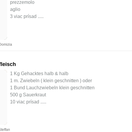
prezzemolo
aglio
3 viac prísad ..
...
Domizia
leisch
1 Kg Gehacktes halb & halb
1 m. Zwiebeln ( klein geschnitten ) oder
1 Bund Lauchzwiebeln klein geschnitten
500 g Sauerkraut
10 viac prísad ..
...
teffan