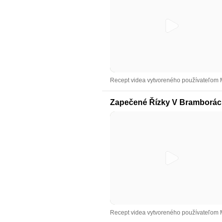
Recept videa vytvoreného používateľom 
Zapečené Řízky V Bramborá
Recept videa vytvoreného používateľom 