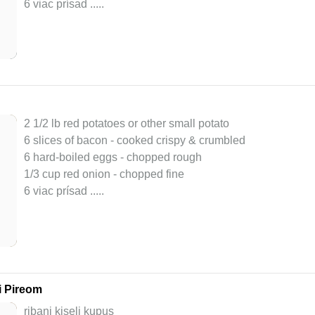
6 viac prísad ..
...
2 1/2 lb red potatoes or other small potato
6 slices of bacon - cooked crispy & crumbled
6 hard-boiled eggs - chopped rough
1/3 cup red onion - chopped fine
6 viac prísad ..
...
i Pireom
ribani kiseli kupus