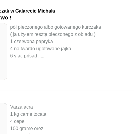
zak w Galarecie Michała
ywo !
pół pieczonego albo gotowanego kurczaka
( ja użyłem resztę pieczonego z obiadu )
1 czerwona papryka
4 na twardo ugotowane jajka
6 viac prísad ..
...
Varza acra
1 kg carne tocata
4 cepe
100 grame orez