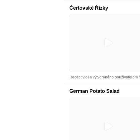
Čertovské Řízky
Recept videa vytvoreného používateľom 
German Potato Salad