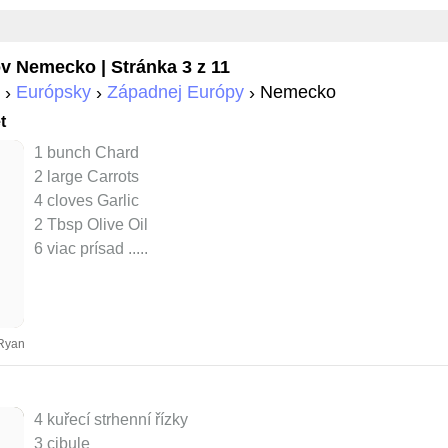
ov
Nemecko
| Stránka 3 z 11
Európsky
Západnej Európy
Nemecko
t
1 bunch Chard
2 large Carrots
4 cloves Garlic
2 Tbsp Olive Oil
6 viac prísad ..
...
 Ryan
4 kuřecí strhenní řízky
3 cibule