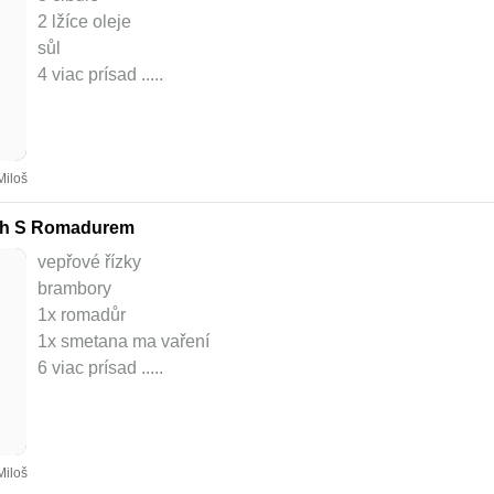
2 lžíce oleje
sůl
4 viac prísad ..
...
Miloš
ch S Romadurem
vepřové řízky
brambory
1x romadůr
1x smetana ma vaření
6 viac prísad ..
...
Miloš