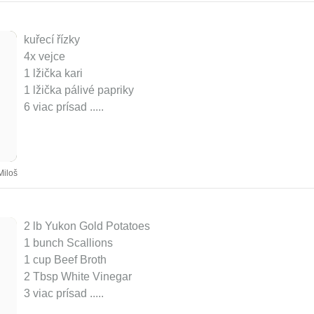
kuřecí řízky
4x vejce
1 lžička kari
1 lžička pálivé papriky
6 viac prísad ..
...
Miloš
2 lb Yukon Gold Potatoes
1 bunch Scallions
1 cup Beef Broth
2 Tbsp White Vinegar
3 viac prísad ..
...