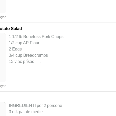
 Ryan
otato Salad
1 1/2 lb Boneless Pork Chops
1/2 cup AP Flour
2 Eggs
3/4 cup Breadcrumbs
13 viac prísad ..
...
 Ryan
INGREDIENTI per 2 persone
3 o 4 patate medie