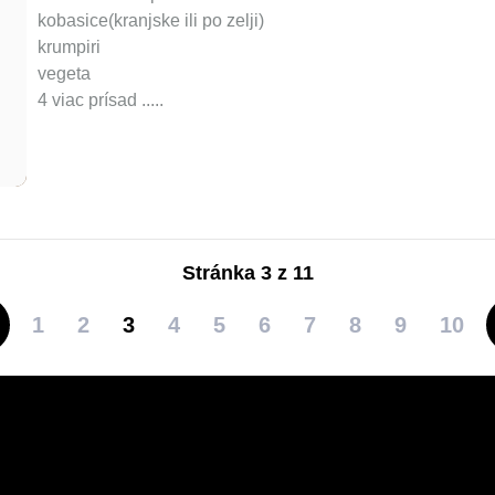
kobasice(kranjske ili po zelji)
krumpiri
vegeta
4 viac prísad ..
...
Stránka 3 z 11
1
2
3
4
5
6
7
8
9
10