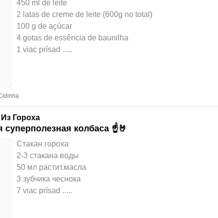
450 ml de leite
2 latas de creme de leite (600g no total)
100 g de açúcar
4 gotas de essência de baunilha
1 viac prísad ..
...
Cidinha
 Из Гороха
 суперполезная колбаса ☝️🤘
Стакан гороха
2-3 стакана воды
50 мл растит.масла
3 зубчика чеснока
7 viac prísad ..
...