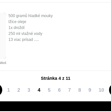
500 gramů hladké mouky
lžíce oleje
1x droždí
250 ml vlažné vody
13 viac prísad ..
...
Miloš
Stránka 4 z 11
1
2
3
4
5
6
7
8
9
10