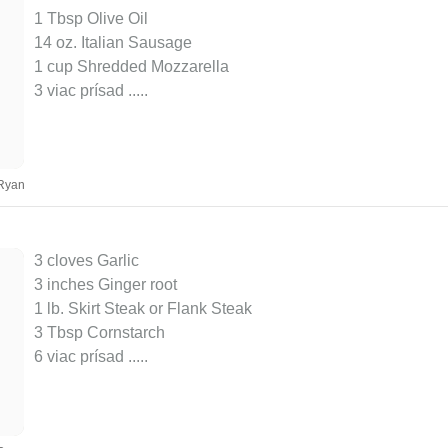
1 Tbsp Olive Oil
14 oz. Italian Sausage
1 cup Shredded Mozzarella
3 viac prísad ..
...
 Ryan
3 cloves Garlic
3 inches Ginger root
1 lb. Skirt Steak or Flank Steak
3 Tbsp Cornstarch
6 viac prísad ..
...