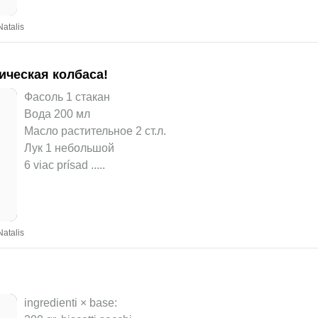
atalis
тическая колбаса!
Фасоль 1 стакан
Вода 200 мл
Масло растительное 2 ст.л.
Лук 1 небольшой
6 viac prísad ..
...
atalis
ingredienti × base: