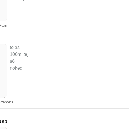
 Ryan
tojás
100ml tej
só
nokedli
Szabolcs
iana