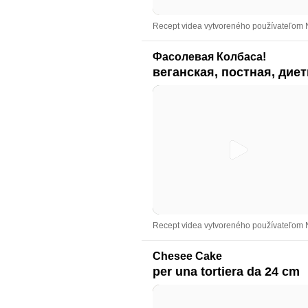
Recept videa vytvoreného používateľom N
Фасолевая Колбаса!
веганская, постная, дие
Recept videa vytvoreného používateľom N
Chesee Cake
per una tortiera da 24 cm