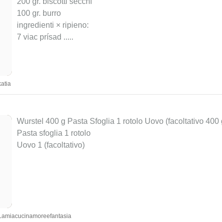
200 gr. biscotti secchi
100 gr. burro
ingredienti × ripieno:
7 viac prísad ..
...
atia
Wurstel 400 g Pasta Sfoglia 1 rotolo Uovo (facoltativo 400
Pasta sfoglia 1 rotolo
Uovo 1 (facoltativo)
 Lamiacucinamoreefantasia