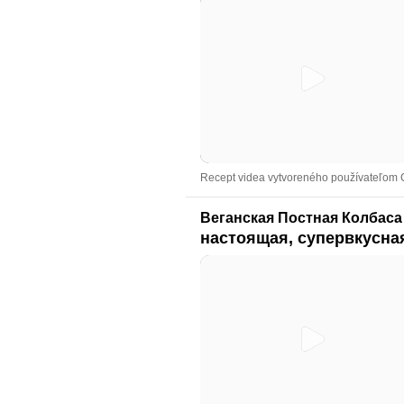
Recept videa vytvoreného používateľom 
Веганская Постная Колбаса
настоящая, супервкусная