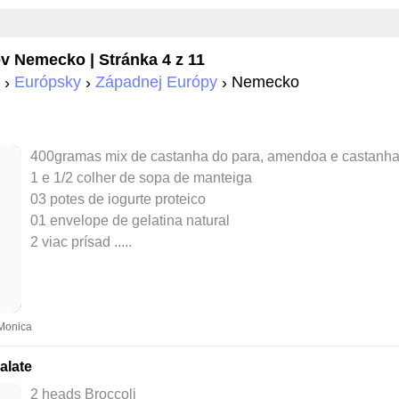
ov
Nemecko
| Stránka 4 z 11
Európsky
Západnej Európy
Nemecko
400gramas mix de castanha do para, amendoa e castanha
1 e 1/2 colher de sopa de manteiga
03 potes de iogurte proteico
01 envelope de gelatina natural
2 viac prísad ..
...
 Monica
alate
2 heads Broccoli