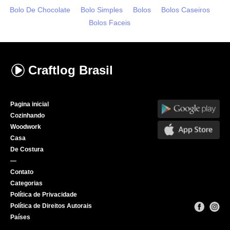
Bolo De Chocolate
Bolo Simples
Bolos
Bolos Caseiros
Bolos Faceis
Craftlog
Brasil
Pagina inicial
Cozinhando
Woodwork
Casa
De Costura
—
Contato
Categorias
Política de Privacidade
Política de Direitos Autorais
Países