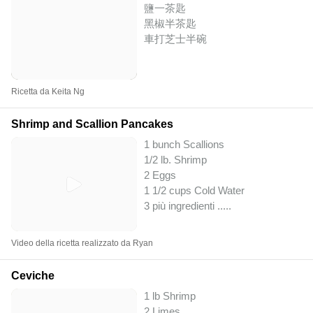
鹽一茶匙
黑椒半茶匙
車打芝士半碗
Ricetta da Keita Ng
Shrimp and Scallion Pancakes
1 bunch Scallions
1/2 lb. Shrimp
2 Eggs
1 1/2 cups Cold Water
3 più ingredienti ..
...
Video della ricetta realizzato da Ryan
Ceviche
1 lb Shrimp
2 Limes