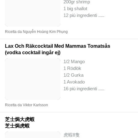
200gr shrimp
1 big shallot
12 più ingredienti ..
...
Ricetta da Nguyễn Hoàng Kim Phụng
Lax Och Räkcocktail Med Mammas Tomatsås
(vodka cocktail ingår ej)
1/2 Mango
1 Rödlök
1/2 Gurka
1 Avokado
16 più ingredienti ..
...
Ricetta da Viktor Karlsson
芝士焗大虎蝦
芝士焗虎蝦
虎蝦8隻