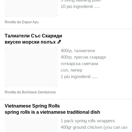
10 più ingredienti ..
...
Ricetta da Dapur Ayu
Талиатели Със Скариди
вкусен морски полъх 🍤
400гр. талиатели
400гр. пресни скариди
готварска сметана
сол, пипер
1 più ingredienti ..
...
Ricetta da Borislava Gendurova
Vietnamese Spring Rolls
spring rolls is a vietnamese traditional dish
1 pack spring rolls wrappers
400gr ground chicken (you can use p