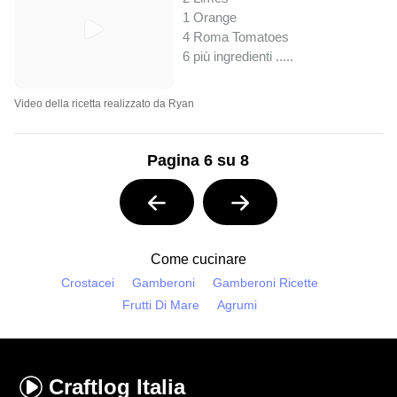
1 Orange
4 Roma Tomatoes
6 più ingredienti ..
...
Video della ricetta realizzato da Ryan
Pagina 6 su 8
Come cucinare
Crostacei
Gamberoni
Gamberoni Ricette
Frutti Di Mare
Agrumi
Craftlog
Italia